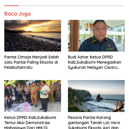
Baca Juga
Pantai Cimaja Menjadi Salah
Budi Azhar Ketua DPRD
satu Pantai Paling Eksotis di
Kab,Sukabumi Menegaskan
Pelabuhanratu
Syukuran Nelayan Ciwaru
Harus Naik Kelas Demi
Mendorong Pertumbuhan
Ekonomi Kreatif Akar
Rumput
Ketua DPRD Kab,Sukabumi
Pesona Pantai Karang
Temui Aksi Demonstrasi
gantungan Tanah Lot Versi
Mahasiswa Dari HMI Di
Sukabumi Eksotis Asri dan