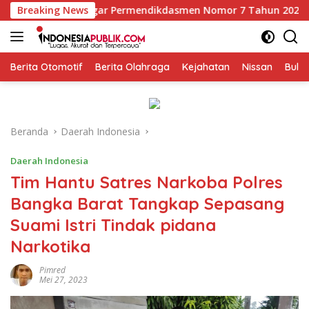
Langsung
gar Permendikdasmen Nomor 7 Tahun 2025, kepala SMKN 5 Bata
Breaking News
ke
konten
Berita Otomotif
Berita Olahraga
Kejahatan
Nissan
Bulut
Beranda
Daerah Indonesia
Daerah Indonesia
Tim Hantu Satres Narkoba Polres
Bangka Barat Tangkap Sepasang
Suami Istri Tindak pidana
Narkotika
Pimred
Mei 27, 2023