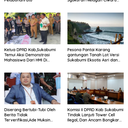
Pelabuhanratu
Syukuran Nelayan Ciwaru
Harus Naik Kelas Demi
Mendorong Pertumbuhan
Ekonomi Kreatif Akar
Rumput
Ketua DPRD Kab,Sukabumi
Pesona Pantai Karang
Temui Aksi Demonstrasi
gantungan Tanah Lot Versi
Mahasiswa Dari HMI Di
Sukabumi Eksotis Asri dan
Gedung DPRD, Ini Dia
Megah
Tuntutannya
Diserang Bertubi-Tubi Oleh
Komisi II DPRD Kab Sukabumi
Berita Tidak
Tindak Lanjuti Tower Cell
Terverifikasi,Ade Muksin
Ilegal, Dan Ancam Bongkar
Tegaskan Panitia HPN Bekasi
Tower Cell Jika Tak Patuh