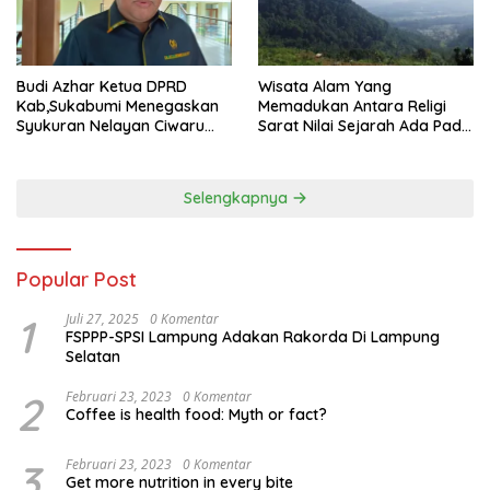
Wisata Alam Yang
Budi Azhar Ketua DPRD
Memadukan Antara Religi
Kab,Sukabumi Menegaskan
Sarat Nilai Sejarah Ada Pada
Syukuran Nelayan Ciwaru
Gunung Gombong Geger
Harus Naik Kelas Demi
Bitung Kab, Sukabumi
Mendorong Pertumbuhan
Ekonomi Kreatif Akar
Selengkapnya
Rumput
Popular Post
1
Juli 27, 2025
0 Komentar
FSPPP-SPSI Lampung Adakan Rakorda Di Lampung
Selatan
2
Februari 23, 2023
0 Komentar
Coffee is health food: Myth or fact?
3
Februari 23, 2023
0 Komentar
Get more nutrition in every bite