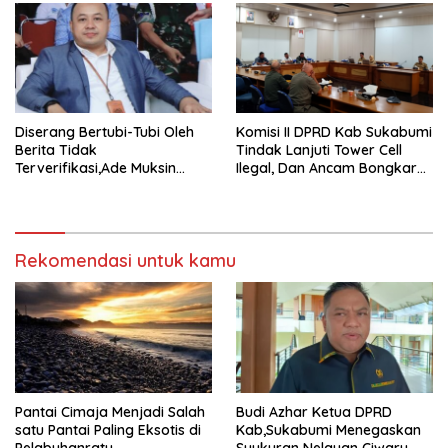
Diserang Bertubi-Tubi Oleh
Komisi II DPRD Kab Sukabumi
Berita Tidak
Tindak Lanjuti Tower Cell
Terverifikasi,Ade Muksin
Ilegal, Dan Ancam Bongkar
Tegaskan Panitia HPN Bekasi
Tower Cell Jika Tak Patuh
Raya 2026 Tidak Pegang
Uang APBD
Rekomendasi untuk kamu
Pantai Cimaja Menjadi Salah
Budi Azhar Ketua DPRD
satu Pantai Paling Eksotis di
Kab,Sukabumi Menegaskan