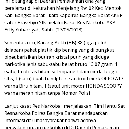
ini, ditangkap di Daerah Pemakaman cina yang
beralamat di Kelurahan Menjelang Rw. 02 Kec. Mentok
Kab. Bangka Barat,” kata Kapolres Bangka Barat AKBP
Catur Prasetiyo SIK melalui Kasat Res Narkoba AKP
Eddy Yuhansyah, Sabtu (27/05/2023).
Sementara itu, Barang Bukti (BB) 38 (tiga puluh
delapan) paket plastik klip bening yang di bungkus
pipet berisikan butiran kristal putih yang diduga
narkotika jenis sabu-sabu berat bruto 13,07 gram, 1
(satu) buah tas hitam selempang hitam merk Tough
slhs, 1 (satu) buah handphone android merk OPPO A17
warna Biru hitam, 1 (satu) unit motor HONDA SCOOPY
warna merah hitam tanpa Nomor Polisi
Lanjut kasat Res Narkoba , menjelaskan, Tim Hantu Sat
Resnarkoba Polres Bangka Barat mendapatkan
informasi dari masayarakat bahwa adanya
penyalahgunaan narkotika di Di Daerah Pemakaman