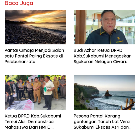
Baca Juga
Pantai Cimaja Menjadi Salah
Budi Azhar Ketua DPRD
satu Pantai Paling Eksotis di
Kab,Sukabumi Menegaskan
Pelabuhanratu
Syukuran Nelayan Ciwaru
Harus Naik Kelas Demi
Mendorong Pertumbuhan
Ekonomi Kreatif Akar
Rumput
Ketua DPRD Kab,Sukabumi
Pesona Pantai Karang
Temui Aksi Demonstrasi
gantungan Tanah Lot Versi
Mahasiswa Dari HMI Di
Sukabumi Eksotis Asri dan
Gedung DPRD, Ini Dia
Megah
Tuntutannya