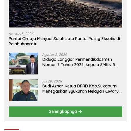
Agustus 5, 2026
Pantai Cimaja Menjadi Salah satu Pantai Paling Eksotis di
Pelabuhanratu
Agustus 2, 2026
Diduga Langgar Permendikdasmen
Nomor 7 Tahun 2025, kepala SMKN 5
Batam disorot Usai Menjabat Kepala
Sekolah Sekitar 11 Tahun
Juli 20, 2026
Budi Azhar Ketua DPRD Kab,Sukabumi
Menegaskan Syukuran Nelayan Ciwaru
Harus Naik Kelas Demi Mendorong
Pertumbuhan Ekonomi Kreatif Akar
Rumput
Selengkapnya