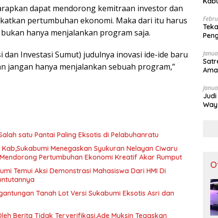
Kabu
iharapkan dapat mendorong kemitraan investor dan
Apar
Febru
tkan pertumbuhan ekonomi. Maka dari itu harus
Teka
 bukan hanya menjalankan program saja.
Peng
Dibu
i dan Investasi Sumut) judulnya inovasi ide-ide baru
Janua
Satr
kan jangan hanya menjalankan sebuah program,”
Ama
Janua
Judi
•
Way 
Tak 
Salah satu Pantai Paling Eksotis di Pelabuhanratu
D Kab,Sukabumi Menegaskan Syukuran Nelayan Ciwaru
i Mendorong Pertumbuhan Ekonomi Kreatif Akar Rumput
O
mi Temui Aksi Demonstrasi Mahasiswa Dari HMI Di
Tuntutannya
gantungan Tanah Lot Versi Sukabumi Eksotis Asri dan
Oleh Berita Tidak Terverifikasi,Ade Muksin Tegaskan