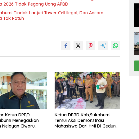
ya 2026 Tidak Pegang Uang APBD
abumi Tindak Lanjuti Tower Cell Ilegal, Dan Ancam
a Tak Patuh
ar Ketua DPRD
Ketua DPRD Kab,Sukabumi
abumi Menegaskan
Temui Aksi Demonstrasi
 Nelayan Ciwaru
Mahasiswa Dari HMI Di Gedung
ik Kelas Demi
DPRD, Ini Dia Tuntutannya
ng Pertumbuhan