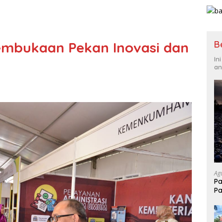
B
Pembukaan Pekan Inovasi dan
In
an
Ag
Pa
Pa