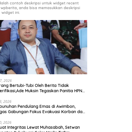
adalah contoh deskripsi untuk widget recent
 wpberita, anda bisa memasukkan deskripsi
 widget ini.
27, 2026
rang Bertubi-Tubi Oleh Berita Tidak
erifikasi,Ade Muksin Tegaskan Panitia HPN
si Raya 2026 Tidak Pegang Uang APBD
3, 2026
bunuhan Pendulang Emas di Awimbon,
gas Gabungan Fokus Evakuasi Korban dan
ejaran Pelaku
0, 2026
uat Integritas Lewat Muhasabah, Setwan