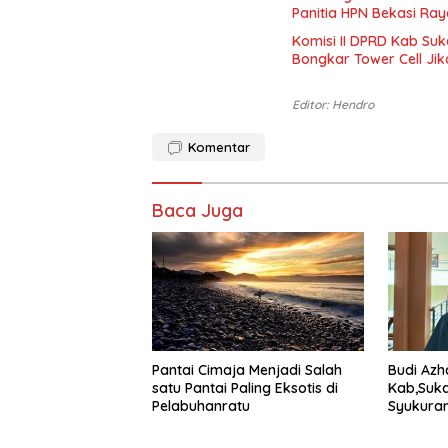
Panitia HPN Bekasi Ra
Komisi II DPRD Kab Suk
Bongkar Tower Cell Jik
Editor: Hendro
Komentar
Baca Juga
Pantai Cimaja Menjadi Salah
Budi Azh
satu Pantai Paling Eksotis di
Kab,Suk
Pelabuhanratu
Syukuran
Harus Na
Mendoro