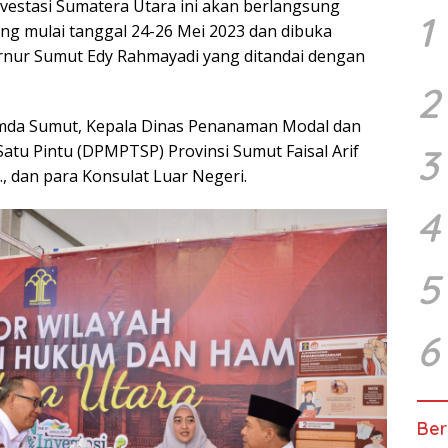
nvestasi Sumatera Utara ini akan berlangsung
1
ung mulai tanggal 24-26 Mei 2023 dan dibuka
rnur Sumut Edy Rahmayadi yang ditandai dengan
2
imda Sumut, Kepala Dinas Penanaman Modal dan
atu Pintu (DPMPTSP) Provinsi Sumut Faisal Arif
3
i., dan para Konsulat Luar Negeri.
4
5
6
Ber