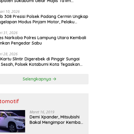
paten Sukabumi Gelar Majlis Ta’lim
atur
ari 10, 2026
b 308 Presisi Polsek Padang Cermin Ungkap
gelapan Modus Pinjam Motor, Pelaku
ru
ri 31, 2026
es Narkoba Polres Lampung Utara Kembali
nkan Pengedar Sabu
ri 28, 2026
 Kartu Slintir Digerebek di Pinggir Sungai
Sesah, Polsek Kotabumi Kota Tegaskan
Ada Ruang bagi Penyakit Sosial
Selengkapnya
tomotif
Maret 16, 2019
Demi Xpander, Mitsubishi
Bakal Mengimpor Kembali
Pajero Sport