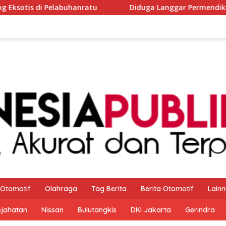
Diduga Langgar Permendikdasmen Nomor 7 Tahun 2025, ke
Otomotif
Olahraga
Tag Berita
Berita Otomotif
Lain
ejahatan
Nissan
Bulutangkis
DKI Jakarta
Gerindra