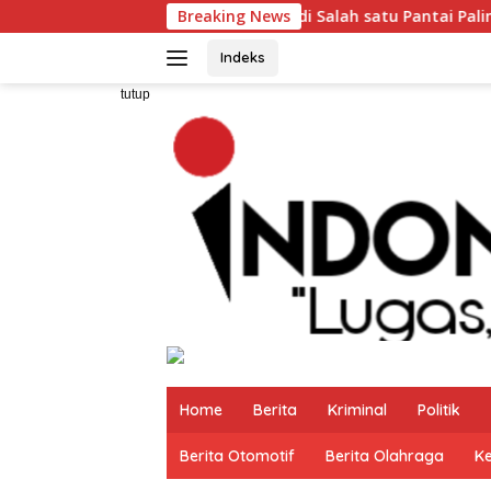
Langsung
 Menjadi Salah satu Pantai Paling Eksotis di Pelabuhanratu
Breaking News
ke
konten
Indeks
tutup
Home
Berita
Kriminal
Politik
Berita Otomotif
Berita Olahraga
K