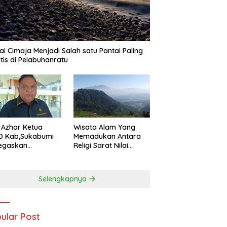
ai Cimaja Menjadi Salah satu Pantai Paling
tis di Pelabuhanratu
Wisata Alam Yang
 Azhar Ketua
Memadukan Antara
D Kab,Sukabumi
Religi Sarat Nilai
egaskan
Sejarah Ada Pada
uran Nelayan
Gunung Gombong
ru Harus Naik
Geger Bitung Kab,
s Demi
Selengkapnya
Sukabumi
dorong
tumbuhan
omi Kreatif Akar
put
ular Post