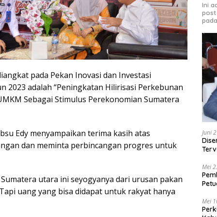
Ini 
post
pada
iangkat pada Pekan Inovasi dan Investasi
n 2023 adalah “Peningkatan Hilirisasi Perkebunan
UMKM Sebagai Stimulus Perekonomian Sumatera
bsu Edy menyampaikan terima kasih atas
Juni 
Dise
angan dan meminta perbincangan progres untuk
Terv
Beka
Mei 2
Pem
Sumatera utara ini seyogyanya dari urusan pakan
Petu
. Tapi uang yang bisa didapat untuk rakyat hanya
Peng
Mei 1
Perk