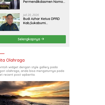
Permendikdasmen Nomor
7 Tahun 2025, kepala
SMKN 5 Batam disorot
Usai Menjabat Kepala
Juli 20, 2026
Sekolah Sekitar 11 Tahun
Budi Azhar Ketua DPRD
Kab,Sukabumi
Menegaskan Syukuran
Nelayan Ciwaru Harus
Naik Kelas Demi
Selengkapnya
Mendorong Pertumbuhan
Ekonomi Kreatif Akar
Rumput
ita Olahraga
contoh widget dengan style gallery pada
gori olahraga, anda bisa mengaturnya pada
et recent post wpberita.