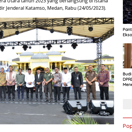
era Utara tahun 2023 yang berlangsung di Istana
dir Jenderal Katamso, Medan, Rabu (24/05/2023).
Pant
Ekso
Budi
DPR
Men
Syuk
Ciwa
Kela
Men
Per
Ekon
Rum
Pop