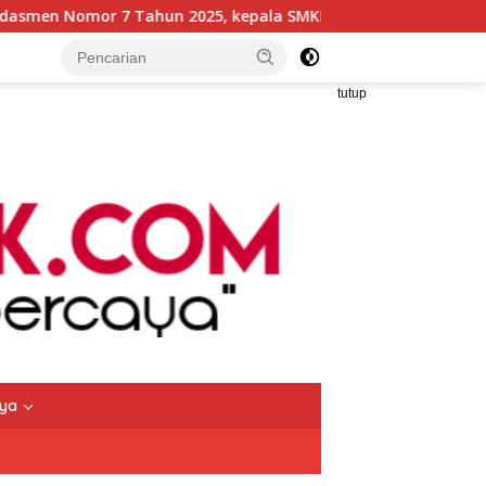
pala SMKN 5 Batam disorot Usai Menjabat Kepala Sekolah Sek
tutup
nya