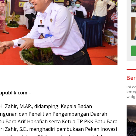
Ber
Ini 
kate
apublik.com
–
widg
 H. Zahir, M.AP., didampingi Kepala Badan
ngunan dan Penelitian Pengembangan Daerah
tu Bara Arif Hanafiah serta Ketua TP PKK Batu Bara
ari Zahir, S.E., menghadiri pembukaan Pekan Inovasi