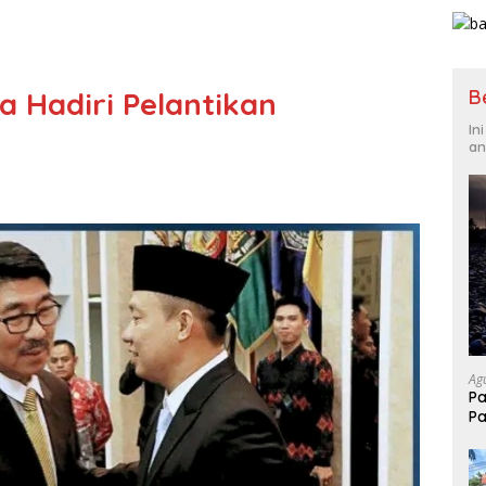
B
 Hadiri Pelantikan
In
an
Ag
Pa
Pa