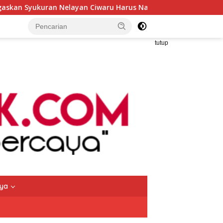
 Harus Naik Kelas Demi Mendorong Pertumbuhan Ekonomi Krea
tutup
nya