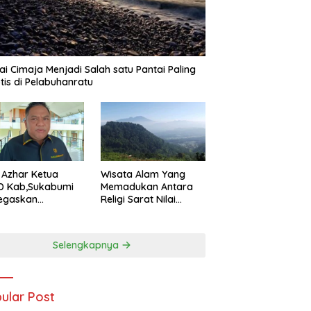
ai Cimaja Menjadi Salah satu Pantai Paling
tis di Pelabuhanratu
Wisata Alam Yang
 Azhar Ketua
Memadukan Antara
D Kab,Sukabumi
Religi Sarat Nilai
egaskan
Sejarah Ada Pada
uran Nelayan
Gunung Gombong
ru Harus Naik
Geger Bitung Kab,
s Demi
Selengkapnya
Sukabumi
dorong
tumbuhan
omi Kreatif Akar
put
ular Post