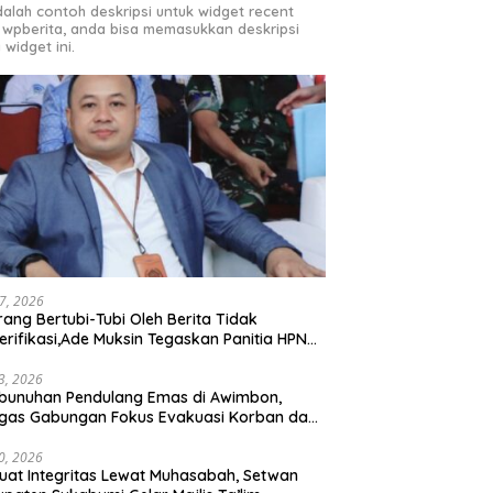
adalah contoh deskripsi untuk widget recent
 wpberita, anda bisa memasukkan deskripsi
 widget ini.
27, 2026
rang Bertubi-Tubi Oleh Berita Tidak
erifikasi,Ade Muksin Tegaskan Panitia HPN
si Raya 2026 Tidak Pegang Uang APBD
3, 2026
bunuhan Pendulang Emas di Awimbon,
gas Gabungan Fokus Evakuasi Korban dan
ejaran Pelaku
0, 2026
uat Integritas Lewat Muhasabah, Setwan