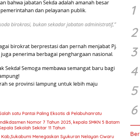
n bahwa jabatan Sekda adalah amanah besar
1
pemerintahan dan pelayanan publik.
oda birokrasi, bukan sekadar jabatan administratif,”
2
gai birokrat berprestasi dan pernah menjabat Pj.
3
a juga penerima berbagai penghargaan nasional.
4
Pak Sekda! Semoga membawa semangat baru bagi
Lampung!
ah se provinsi lampung untuk lebih maju
5
6
Salah satu Pantai Paling Eksotis di Pelabuhanratu
ndikdasmen Nomor 7 Tahun 2025, kepala SMKN 5 Batam
Kepala Sekolah Sekitar 11 Tahun
Ber
D Kab,Sukabumi Menegaskan Syukuran Nelayan Ciwaru