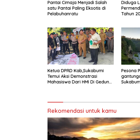
Pantai Cimaja Menjadi Salah
Diduga 
satu Pantai Paling Eksotis di
Permend
Pelabuhanratu
Tahun 20
Batam di
Kepala S
Tahun
Ketua DPRD Kab,Sukabumi
Pesona P
Temui Aksi Demonstrasi
gantunga
Mahasiswa Dari HMI Di Gedung
Sukabumi
DPRD, Ini Dia Tuntutannya
Megah
Rekomendasi untuk kamu