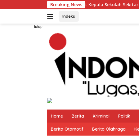
Langsung
njabat Kepala Sekolah Sekitar 11 Tahun
Breaking News
Budi Azhar K
ke
konten
Indeks
tutup
Home
Berita
Kriminal
Politik
Berita Otomotif
Berita Olahraga
K