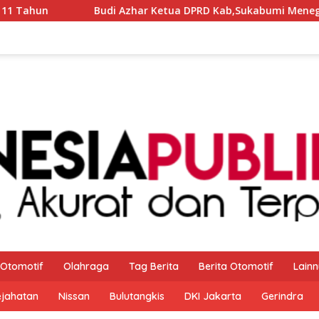
etua DPRD Kab,Sukabumi Menegaskan Syukuran Nelayan Ciwaru
Otomotif
Olahraga
Tag Berita
Berita Otomotif
Lain
ejahatan
Nissan
Bulutangkis
DKI Jakarta
Gerindra