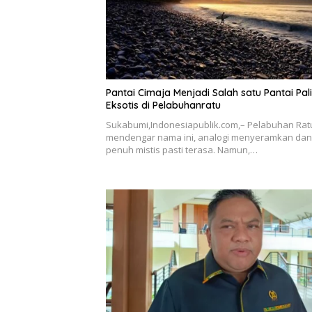
Pantai Cimaja Menjadi Salah satu Pantai Pal
Eksotis di Pelabuhanratu
Sukabumi,Indonesiapublik.com,– Pelabuhan Ratu,
mendengar nama ini, analogi menyeramkan dan
penuh mistis pasti terasa. Namun,…