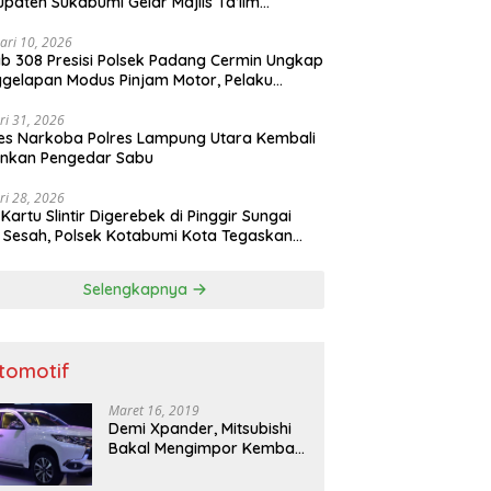
paten Sukabumi Gelar Majlis Ta’lim
atur
ari 10, 2026
b 308 Presisi Polsek Padang Cermin Ungkap
gelapan Modus Pinjam Motor, Pelaku
ru
ri 31, 2026
es Narkoba Polres Lampung Utara Kembali
nkan Pengedar Sabu
ri 28, 2026
 Kartu Slintir Digerebek di Pinggir Sungai
Sesah, Polsek Kotabumi Kota Tegaskan
Ada Ruang bagi Penyakit Sosial
Selengkapnya
tomotif
Maret 16, 2019
Demi Xpander, Mitsubishi
Bakal Mengimpor Kembali
Pajero Sport