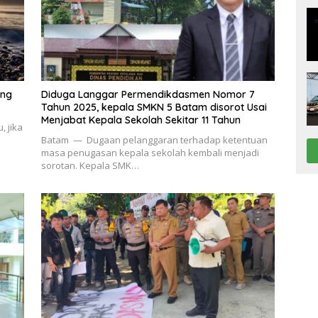
ing
Diduga Langgar Permendikdasmen Nomor 7
Tahun 2025, kepala SMKN 5 Batam disorot Usai
Menjabat Kepala Sekolah Sekitar 11 Tahun
 jika
Batam — Dugaan pelanggaran terhadap ketentuan
masa penugasan kepala sekolah kembali menjadi
sorotan. Kepala SMK…