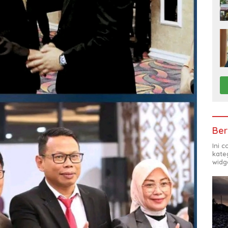
Ber
Ini 
kate
widg