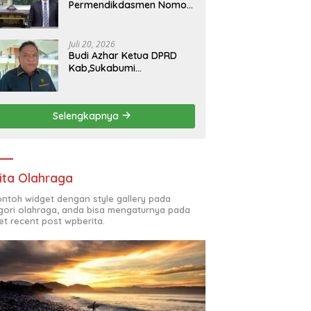
Permendikdasmen Nomor
7 Tahun 2025, kepala
SMKN 5 Batam disorot
Usai Menjabat Kepala
Juli 20, 2026
Sekolah Sekitar 11 Tahun
Budi Azhar Ketua DPRD
Kab,Sukabumi
Menegaskan Syukuran
Nelayan Ciwaru Harus
Naik Kelas Demi
Selengkapnya
Mendorong Pertumbuhan
Ekonomi Kreatif Akar
Rumput
ita Olahraga
contoh widget dengan style gallery pada
gori olahraga, anda bisa mengaturnya pada
et recent post wpberita.