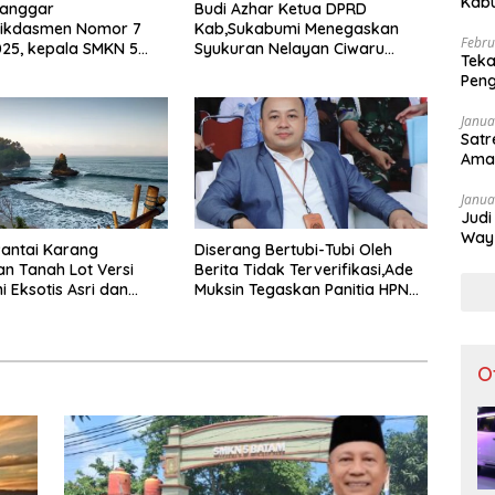
Kabu
Langgar
Budi Azhar Ketua DPRD
Apar
ikdasmen Nomor 7
Kab,Sukabumi Menegaskan
Febru
25, kepala SMKN 5
Syukuran Nelayan Ciwaru
Teka
sorot Usai Menjabat
Harus Naik Kelas Demi
Peng
ekolah Sekitar 11
Mendorong Pertumbuhan
Dibu
Ekonomi Kreatif Akar Rumput
Janua
Satr
Ama
Janua
Judi
Way 
antai Karang
Diserang Bertubi-Tubi Oleh
Tak 
n Tanah Lot Versi
Berita Tidak Terverifikasi,Ade
 Eksotis Asri dan
Muksin Tegaskan Panitia HPN
Bekasi Raya 2026 Tidak
Pegang Uang APBD
O