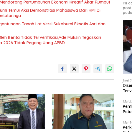
i Mendorong Pertumbuhan Ekonomi Kreatif Akar Rumput
Ini 
post
mi Temui Aksi Demonstrasi Mahasiswa Dari HMI Di
pada
Tuntutannya
gantungan Tanah Lot Versi Sukabumi Eksotis Asri dan
Oleh Berita Tidak Terverifikasi,Ade Muksin Tegaskan
ya 2026 Tidak Pegang Uang APBD
Juni 
Dise
Terv
Beka
Mei 2
Pem
Petu
Peng
Mei 1
Perk