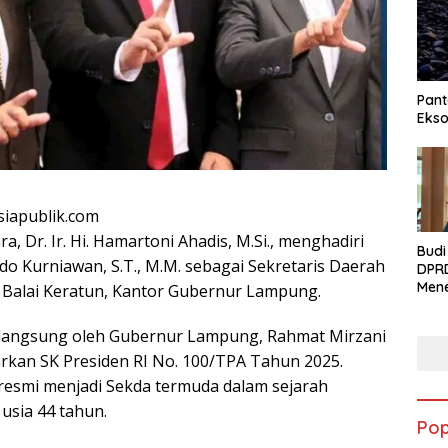
Pant
Ekso
iapublik.com
, Dr. Ir. Hi. Hamartoni Ahadis, M.Si., menghadiri
Budi
do Kurniawan, S.T., M.M. sebagai Sekretaris Daerah
DPR
Men
 Balai Keratun, Kantor Gubernur Lampung.
Syuk
Ciwa
n langsung oleh Gubernur Lampung, Rahmat Mirzani
Kela
arkan SK Presiden RI No. 100/TPA Tahun 2025.
Men
Per
esmi menjadi Sekda termuda dalam sejarah
Ekon
usia 44 tahun.
Rum
Pop