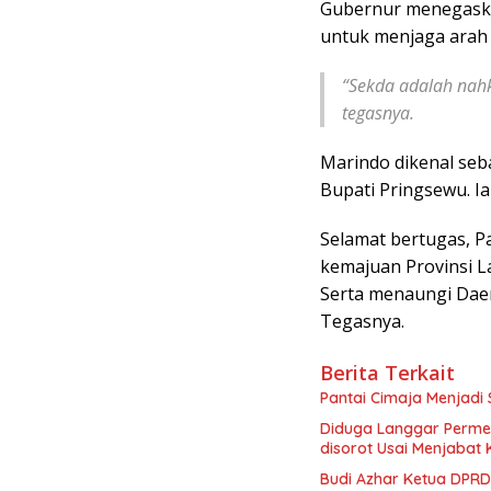
Gubernur menegaska
untuk menjaga arah 
“Sekda adalah nahk
tegasnya.
Marindo dikenal seba
Bupati Pringsewu. I
Selamat bertugas, 
kemajuan Provinsi 
Serta menaungi Daer
Tegasnya.
Berita Terkait
Pantai Cimaja Menjadi 
Diduga Langgar Perme
disorot Usai Menjabat 
Budi Azhar Ketua DPR