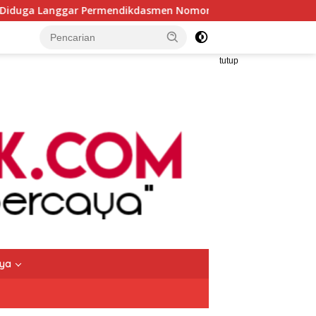
smen Nomor 7 Tahun 2025, kepala SMKN 5 Batam disorot Usai 
tutup
nya