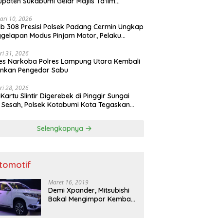
paten Sukabumi Gelar Majlis Ta’lim
atur
ari 10, 2026
b 308 Presisi Polsek Padang Cermin Ungkap
gelapan Modus Pinjam Motor, Pelaku
ru
ri 31, 2026
es Narkoba Polres Lampung Utara Kembali
nkan Pengedar Sabu
ri 28, 2026
 Kartu Slintir Digerebek di Pinggir Sungai
Sesah, Polsek Kotabumi Kota Tegaskan
Ada Ruang bagi Penyakit Sosial
Selengkapnya
tomotif
Maret 16, 2019
Demi Xpander, Mitsubishi
Bakal Mengimpor Kembali
Pajero Sport