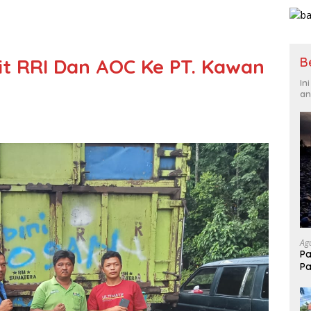
B
it RRI Dan AOC Ke PT. Kawan
In
an
Ag
Pa
Pa