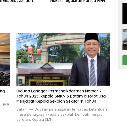
 Eksotis Asri dan
Muksin Tegaskan Panitia HPN
Bekasi Raya 2026 Tidak
Pegang Uang APBD
ing
Diduga Langgar Permendikdasmen Nomor 7
Tahun 2025, kepala SMKN 5 Batam disorot Usai
Menjabat Kepala Sekolah Sekitar 11 Tahun
 jika
Batam — Dugaan pelanggaran terhadap ketentuan
masa penugasan kepala sekolah kembali menjadi
sorotan. Kepala SMK…