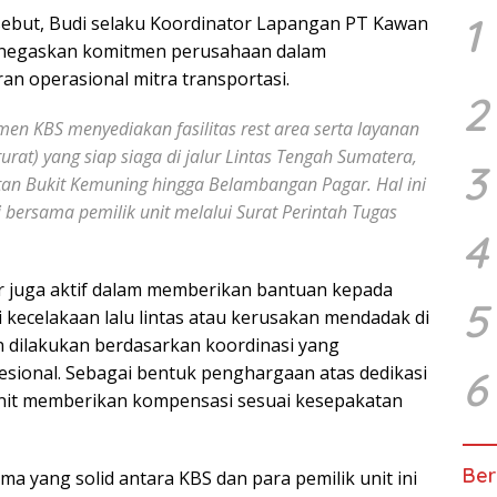
1
sebut, Budi selaku Koordinator Lapangan PT Kawan
enegaskan komitmen perusahaan dalam
n operasional mitra transportasi.
2
en KBS menyediakan fasilitas rest area serta layanan
urat) yang siap siaga di jalur Lintas Tengah Sumatera,
3
an Bukit Kemuning hingga Belambangan Pagar. Hal ini
i bersama pemilik unit melalui Surat Perintah Tugas
4
r juga aktif dalam memberikan bantuan kepada
5
 kecelakaan lalu lintas atau kerusakan mendadak di
an dilakukan berdasarkan koordinasi yang
fesional. Sebagai bentuk penghargaan atas dedikasi
6
unit memberikan kompensasi sesuai kesepakatan
Ber
ma yang solid antara KBS dan para pemilik unit ini