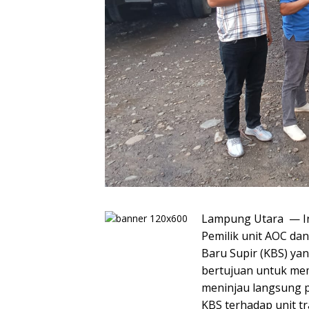
Lampung Utara — In
Pemilik unit AOC da
Baru Supir (KBS) ya
bertujuan untuk memp
meninjau langsung p
KBS terhadap unit tr