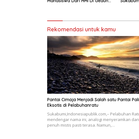
Mahasiswa Dari HMI Di Gedung
Sukabumi
DPRD, Ini Dia Tuntutannya
Megah
Rekomendasi untuk kamu
Pantai Cimaja Menjadi Salah satu Pantai Pal
Eksotis di Pelabuhanratu
Sukabumi,Indonesiapublik.com,– Pelabuhan Ratu,
mendengar nama ini, analogi menyeramkan dan
penuh mistis pasti terasa. Namun,…