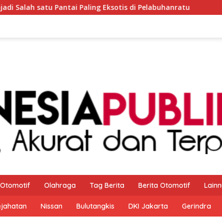
 Eksotis di Pelabuhanratu
Diduga Langgar Permendikda
Otomotif
Olahraga
Tag Berita
Berita Otomotif
Lain
ejahatan
Nissan
Bulutangkis
DKI Jakarta
Gerindra