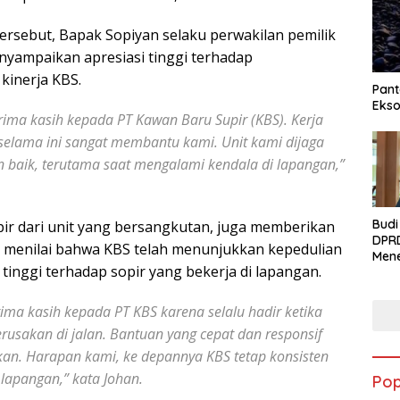
rsebut, Bapak Sopiyan selaku perwakilan pemilik
nyampaikan apresiasi tinggi terhadap
kinerja KBS.
Pant
Ekso
rima kasih kepada PT Kawan Baru Supir (KBS). Kerja
 selama ini sangat membantu kami. Unit kami dijaga
 baik, terutama saat mengalami kendala di lapangan,”
Budi
opir dari unit yang bersangkutan, juga memberikan
DPR
Ia menilai bahwa KBS telah menunjukkan kepedulian
Men
tinggi terhadap sopir yang bekerja di lapangan.
Syuk
Ciwa
Kela
rima kasih kepada PT KBS karena selalu hadir ketika
Men
usakan di jalan. Bantuan yang cepat dan responsif
Per
Ekon
an. Harapan kami, ke depannya KBS tetap konsisten
Rum
lapangan,” kata Johan.
Pop