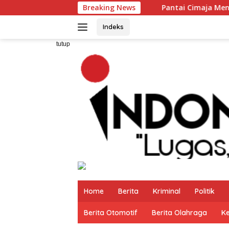
Langsung
Pantai Cimaja Menjadi Salah satu Pantai Paling
Breaking News
ke
konten
Indeks
tutup
Home
Berita
Kriminal
Politik
Berita Otomotif
Berita Olahraga
K