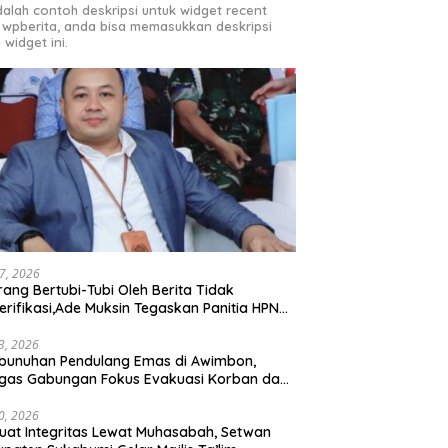
adalah contoh deskripsi untuk widget recent
 wpberita, anda bisa memasukkan deskripsi
 widget ini.
27, 2026
rang Bertubi-Tubi Oleh Berita Tidak
erifikasi,Ade Muksin Tegaskan Panitia HPN
si Raya 2026 Tidak Pegang Uang APBD
3, 2026
bunuhan Pendulang Emas di Awimbon,
gas Gabungan Fokus Evakuasi Korban dan
ejaran Pelaku
0, 2026
uat Integritas Lewat Muhasabah, Setwan