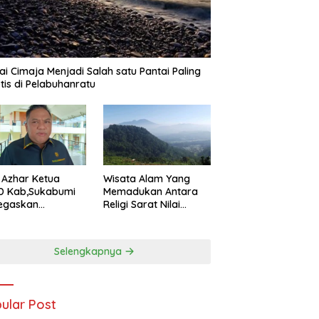
ai Cimaja Menjadi Salah satu Pantai Paling
tis di Pelabuhanratu
Wisata Alam Yang
 Azhar Ketua
Memadukan Antara
D Kab,Sukabumi
Religi Sarat Nilai
egaskan
Sejarah Ada Pada
uran Nelayan
Gunung Gombong
ru Harus Naik
Geger Bitung Kab,
s Demi
Selengkapnya
Sukabumi
dorong
tumbuhan
omi Kreatif Akar
put
ular Post