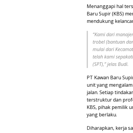
Menanggapi hal ter
Baru Supir (KBS) m
mendukung kelancara
“Kami dari manajem
trobel (bantuan dar
mulai dari Kecamat
telah kami sepakat
(SPT),” jelas Budi.
PT Kawan Baru Supi
unit yang mengalami
jalan. Setiap tindak
terstruktur dan pro
KBS, pihak pemilik 
yang berlaku.
Diharapkan, kerja sa