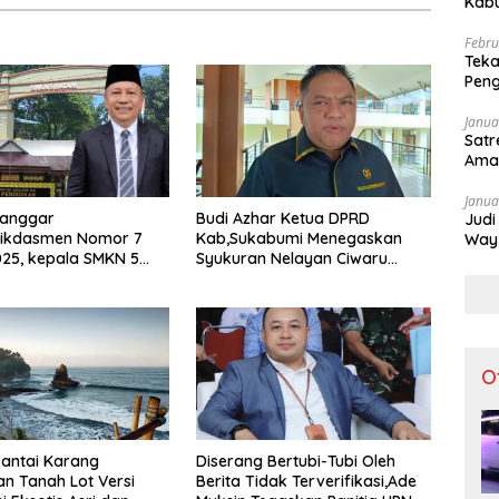
Kabu
Apar
Febru
Teka
Peng
Dibu
Janua
Satr
Ama
Janua
Langgar
Budi Azhar Ketua DPRD
Judi
ikdasmen Nomor 7
Kab,Sukabumi Menegaskan
Way 
25, kepala SMKN 5
Syukuran Nelayan Ciwaru
Tak 
sorot Usai Menjabat
Harus Naik Kelas Demi
ekolah Sekitar 11
Mendorong Pertumbuhan
Ekonomi Kreatif Akar Rumput
O
antai Karang
Diserang Bertubi-Tubi Oleh
n Tanah Lot Versi
Berita Tidak Terverifikasi,Ade