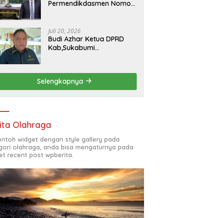
Permendikdasmen Nomor
7 Tahun 2025, kepala
SMKN 5 Batam disorot
Usai Menjabat Kepala
Juli 20, 2026
Sekolah Sekitar 11 Tahun
Budi Azhar Ketua DPRD
Kab,Sukabumi
Menegaskan Syukuran
Nelayan Ciwaru Harus
Naik Kelas Demi
Selengkapnya
Mendorong Pertumbuhan
Ekonomi Kreatif Akar
Rumput
ita Olahraga
contoh widget dengan style gallery pada
gori olahraga, anda bisa mengaturnya pada
et recent post wpberita.