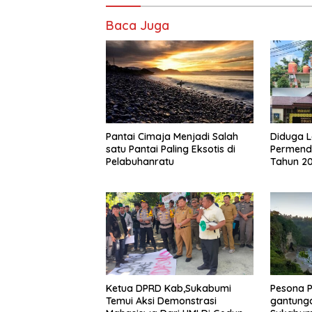
Baca Juga
Pantai Cimaja Menjadi Salah
Diduga 
satu Pantai Paling Eksotis di
Permend
Pelabuhanratu
Tahun 20
Batam di
Kepala S
Tahun
Ketua DPRD Kab,Sukabumi
Pesona P
Temui Aksi Demonstrasi
gantunga