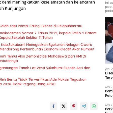
ut demi meningkatkan keselamatan dan kelancaran
Ini 
post
yah Kunjungan.
pada
Salah satu Pantai Paling Eksotis di Pelabuhanratu
ndikdasmen Nomor 7 Tahun 2025, kepala SMKN 5 Batam
Kepala Sekolah Sekitar 11 Tahun
D Kab,Sukabumi Menegaskan Syukuran Nelayan Ciwaru
i Mendorong Pertumbuhan Ekonomi Kreatif Akar Rumput
mi Temui Aksi Demonstrasi Mahasiswa Dari HMI Di
Tuntutannya
gantungan Tanah Lot Versi Sukabumi Eksotis Asri dan
Juni 
Dise
Terv
Oleh Berita Tidak Terverifikasi,Ade Muksin Tegaskan
Beka
ya 2026 Tidak Pegang Uang APBD
Mei 2
Pem
Petu
Peng
Mei 1
Perk