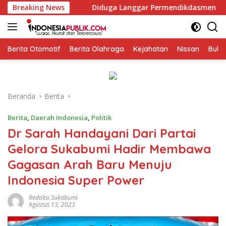
Langsung
u
Breaking News
Diduga Langgar Permendikdasmen Nomor 7 Tahun 2025
ke
konten
Berita Otomotif
Berita Olahraga
Kejahatan
Nissan
Bulut
Beranda
Berita
Berita
,
Daerah Indonesia
,
Politik
Dr Sarah Handayani Dari Partai
Gelora Sukabumi Hadir Membawa
Gagasan Arah Baru Menuju
Indonesia Super Power
Redaksi Sukabumi
Agustus 13, 2023