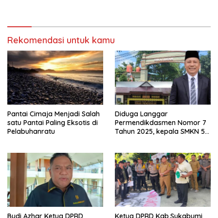
Megah
Tegaskan Panitia HPN Bekasi
Raya 2026 Tidak Pegang
Uang APBD
Rekomendasi untuk kamu
Pantai Cimaja Menjadi Salah
Diduga Langgar
satu Pantai Paling Eksotis di
Permendikdasmen Nomor 7
Pelabuhanratu
Tahun 2025, kepala SMKN 5
Batam disorot Usai Menjabat
Kepala Sekolah Sekitar 11
Tahun
Budi Azhar Ketua DPRD
Ketua DPRD Kab,Sukabumi