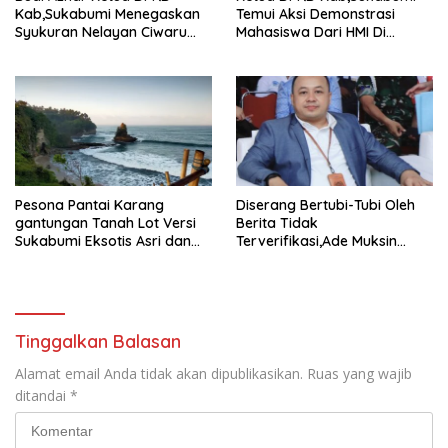
Kab,Sukabumi Menegaskan
Temui Aksi Demonstrasi
Syukuran Nelayan Ciwaru
Mahasiswa Dari HMI Di
Harus Naik Kelas Demi
Gedung DPRD, Ini Dia
Mendorong Pertumbuhan
Tuntutannya
Ekonomi Kreatif Akar
Rumput
Pesona Pantai Karang
Diserang Bertubi-Tubi Oleh
gantungan Tanah Lot Versi
Berita Tidak
Sukabumi Eksotis Asri dan
Terverifikasi,Ade Muksin
Megah
Tegaskan Panitia HPN Bekasi
Raya 2026 Tidak Pegang
Uang APBD
Tinggalkan Balasan
Alamat email Anda tidak akan dipublikasikan.
Ruas yang wajib
ditandai
*