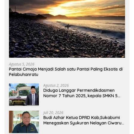
Agustus 5, 2026
Pantai Cimaja Menjadi Salah satu Pantai Paling Eksotis di
Pelabuhanratu
Agustus 2, 2026
Diduga Langgar Permendikdasmen
Nomor 7 Tahun 2025, kepala SMKN 5
Batam disorot Usai Menjabat Kepala
Sekolah Sekitar 11 Tahun
Juli 20, 2026
Budi Azhar Ketua DPRD Kab,Sukabumi
Menegaskan Syukuran Nelayan Ciwaru
Harus Naik Kelas Demi Mendorong
Pertumbuhan Ekonomi Kreatif Akar