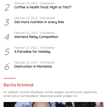
2
Februari 23, 2023
0 Komentar
Coffee is health food: Myth or fact?
3
Februari 23, 2023
0 Komentar
Get more nutrition in every bite
4
Februari 23, 2023
0 Komentar
Womens Relay Competition
5
Februari 23, 2023
0 Komentar
A Paradise for Holiday
6
Februari 23, 2023
0 Komentar
Destruction in Montania
Berita Kriminal
Ini adalah contoh deskripsi untuk widget recent post wpberita,
anda bisa memasukkan deskripsi pada widget ini.