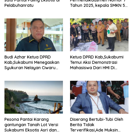
satu Pantai Paling Eksotis di
Permendikdasmen Nomor 7
Pelabuhanratu
Tahun 2025, kepala SMKN 5
Batam disorot Usai Menjabat
Kepala Sekolah Sekitar 11
Tahun
Budi Azhar Ketua DPRD
Ketua DPRD Kab,Sukabumi
Kab,Sukabumi Menegaskan
Temui Aksi Demonstrasi
Syukuran Nelayan Ciwaru
Mahasiswa Dari HMI Di
Harus Naik Kelas Demi
Gedung DPRD, Ini Dia
Mendorong Pertumbuhan
Tuntutannya
Ekonomi Kreatif Akar
Rumput
Pesona Pantai Karang
Diserang Bertubi-Tubi Oleh
gantungan Tanah Lot Versi
Berita Tidak
Sukabumi Eksotis Asri dan
Terverifikasi,Ade Muksin