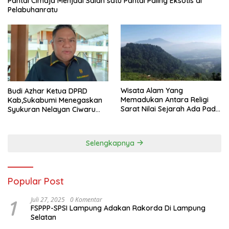
Pantai Cimaja Menjadi Salah satu Pantai Paling Eksotis di
Pelabuhanratu
Wisata Alam Yang
Budi Azhar Ketua DPRD
Memadukan Antara Religi
Kab,Sukabumi Menegaskan
Sarat Nilai Sejarah Ada Pada
Syukuran Nelayan Ciwaru
Gunung Gombong Geger
Harus Naik Kelas Demi
Bitung Kab, Sukabumi
Mendorong Pertumbuhan
Ekonomi Kreatif Akar
Selengkapnya
Rumput
Popular Post
1
Juli 27, 2025
0 Komentar
FSPPP-SPSI Lampung Adakan Rakorda Di Lampung
Selatan