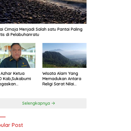
ai Cimaja Menjadi Salah satu Pantai Paling
tis di Pelabuhanratu
Wisata Alam Yang
 Azhar Ketua
Memadukan Antara
D Kab,Sukabumi
Religi Sarat Nilai
egaskan
Sejarah Ada Pada
uran Nelayan
Gunung Gombong
ru Harus Naik
Geger Bitung Kab,
s Demi
Selengkapnya
Sukabumi
dorong
tumbuhan
omi Kreatif Akar
put
ular Post