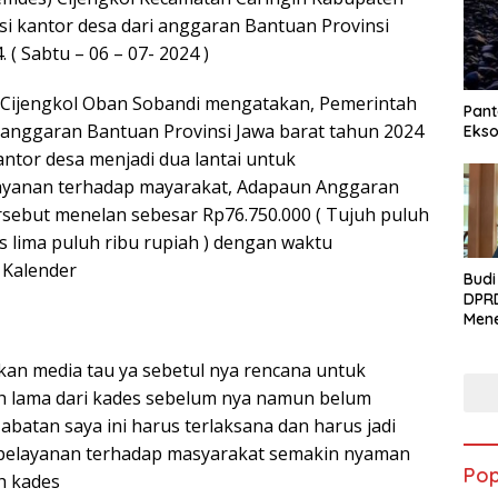
 kantor desa dari anggaran Bantuan Provinsi
 ( Sabtu – 06 – 07- 2024 )
 Cijengkol Oban Sobandi mengatakan, Pemerintah
Pant
 anggaran Bantuan Provinsi Jawa barat tahun 2024
Ekso
ntor desa menjadi dua lantai untuk
yanan terhadap mayarakat, Adapaun Anggaran
ersebut menelan sebesar Rp76.750.000 ( Tujuh puluh
s lima puluh ribu rupiah ) dengan waktu
 Kalender
Budi
DPR
Men
Syuk
Ciwa
ekan media tau ya sebetul nya rencana untuk
Kela
h lama dari kades sebelum nya namun belum
Men
Per
Jabatan saya ini harus terlaksana dan harus jadi
Ekon
 pelayanan terhadap masyarakat semakin nyaman
Rum
Pop
h kades