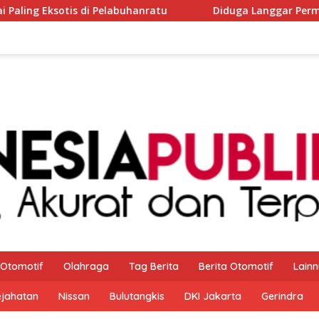
ratu
Diduga Langgar Permendikdasmen Nomor 7 Tahun 2
Otomotif
Olahraga
Tag Berita
Berita Otomotif
Lain
ejahatan
Nissan
Bulutangkis
DKI Jakarta
Gerindra