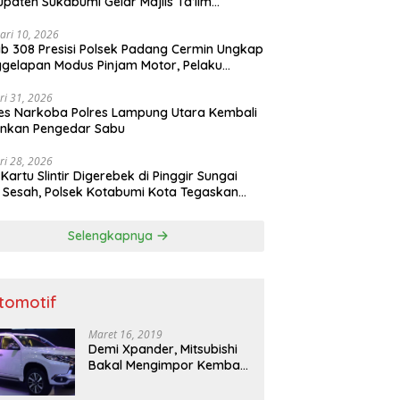
paten Sukabumi Gelar Majlis Ta’lim
atur
ari 10, 2026
b 308 Presisi Polsek Padang Cermin Ungkap
gelapan Modus Pinjam Motor, Pelaku
ru
ri 31, 2026
es Narkoba Polres Lampung Utara Kembali
nkan Pengedar Sabu
ri 28, 2026
 Kartu Slintir Digerebek di Pinggir Sungai
Sesah, Polsek Kotabumi Kota Tegaskan
Ada Ruang bagi Penyakit Sosial
Selengkapnya
tomotif
Maret 16, 2019
Demi Xpander, Mitsubishi
Bakal Mengimpor Kembali
Pajero Sport