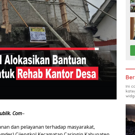
Ber
Ini 
kate
widg
ublik. Com
–
an dan pelayanan terhadap masyarakat,
emdes) Cijengkol Kecamatan Caringin Kabupaten