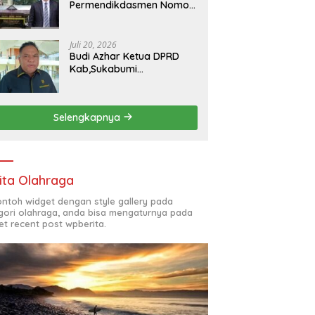
Permendikdasmen Nomor
7 Tahun 2025, kepala
SMKN 5 Batam disorot
Usai Menjabat Kepala
Juli 20, 2026
Sekolah Sekitar 11 Tahun
Budi Azhar Ketua DPRD
Kab,Sukabumi
Menegaskan Syukuran
Nelayan Ciwaru Harus
Naik Kelas Demi
Selengkapnya
Mendorong Pertumbuhan
Ekonomi Kreatif Akar
Rumput
ita Olahraga
contoh widget dengan style gallery pada
gori olahraga, anda bisa mengaturnya pada
et recent post wpberita.