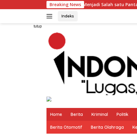
Langsung
i Cimaja Menjadi Salah satu Pantai Paling Eksotis di Pelabuhan
Breaking News
ke
konten
Indeks
tutup
Home
Berita
Kriminal
Politik
Berita Otomotif
Berita Olahraga
K