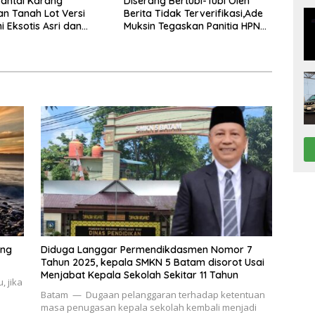
antai Karang
Diserang Bertubi-Tubi Oleh
n Tanah Lot Versi
Berita Tidak Terverifikasi,Ade
 Eksotis Asri dan
Muksin Tegaskan Panitia HPN
Bekasi Raya 2026 Tidak
Pegang Uang APBD
ing
Diduga Langgar Permendikdasmen Nomor 7
Tahun 2025, kepala SMKN 5 Batam disorot Usai
Menjabat Kepala Sekolah Sekitar 11 Tahun
 jika
Batam — Dugaan pelanggaran terhadap ketentuan
masa penugasan kepala sekolah kembali menjadi