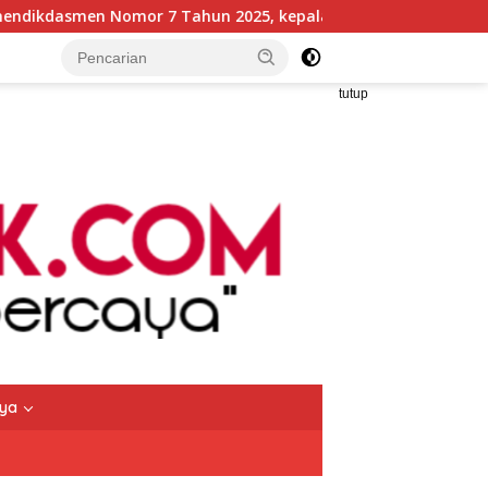
025, kepala SMKN 5 Batam disorot Usai Menjabat Kepala Seko
tutup
nya