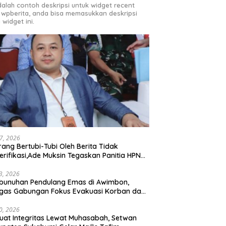
adalah contoh deskripsi untuk widget recent
 wpberita, anda bisa memasukkan deskripsi
 widget ini.
27, 2026
rang Bertubi-Tubi Oleh Berita Tidak
erifikasi,Ade Muksin Tegaskan Panitia HPN
si Raya 2026 Tidak Pegang Uang APBD
3, 2026
bunuhan Pendulang Emas di Awimbon,
gas Gabungan Fokus Evakuasi Korban dan
ejaran Pelaku
0, 2026
uat Integritas Lewat Muhasabah, Setwan