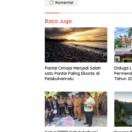
Komentar
Baca Juga
Pantai Cimaja Menjadi Salah
Diduga 
satu Pantai Paling Eksotis di
Permend
Pelabuhanratu
Tahun 20
Batam di
Kepala S
Tahun