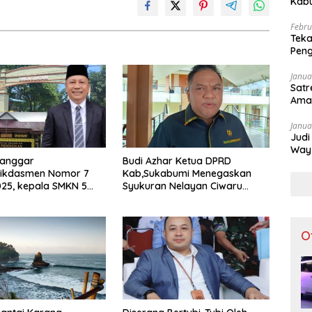
Kabu
Apar
Febru
Teka
Peng
Dibu
Janua
Satr
Ama
Janua
Judi
Way 
Langgar
Budi Azhar Ketua DPRD
Tak 
ikdasmen Nomor 7
Kab,Sukabumi Menegaskan
25, kepala SMKN 5
Syukuran Nelayan Ciwaru
sorot Usai Menjabat
Harus Naik Kelas Demi
ekolah Sekitar 11
Mendorong Pertumbuhan
Ekonomi Kreatif Akar Rumput
O