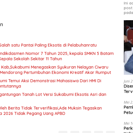
Ini 
post
pada
in
Salah satu Pantai Paling Eksotis di Pelabuhanratu
ndikdasmen Nomor 7 Tahun 2025, kepala SMKN 5 Batam
Kepala Sekolah Sekitar 11 Tahun
D Kab,Sukabumi Menegaskan Syukuran Nelayan Ciwaru
i Mendorong Pertumbuhan Ekonomi Kreatif Akar Rumput
mi Temui Aksi Demonstrasi Mahasiswa Dari HMI Di
Juni 
Tuntutannya
Dise
Terv
gantungan Tanah Lot Versi Sukabumi Eksotis Asri dan
Beka
Mei 2
Pem
Oleh Berita Tidak Terverifikasi,Ade Muksin Tegaskan
Petu
ya 2026 Tidak Pegang Uang APBD
Peng
Mei 1
Perk