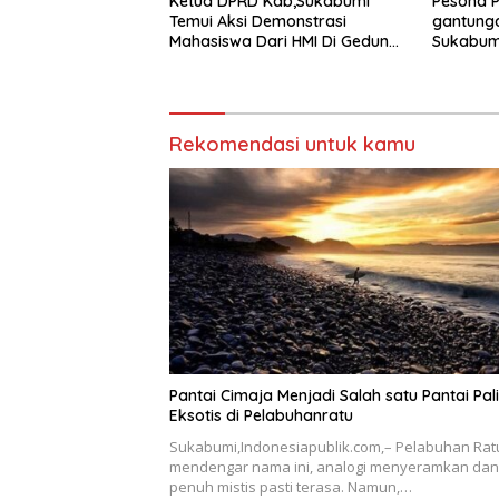
Ketua DPRD Kab,Sukabumi
Pesona P
Temui Aksi Demonstrasi
gantunga
Mahasiswa Dari HMI Di Gedung
Sukabumi
DPRD, Ini Dia Tuntutannya
Megah
Rekomendasi untuk kamu
Pantai Cimaja Menjadi Salah satu Pantai Pal
Eksotis di Pelabuhanratu
Sukabumi,Indonesiapublik.com,– Pelabuhan Ratu,
mendengar nama ini, analogi menyeramkan dan
penuh mistis pasti terasa. Namun,…