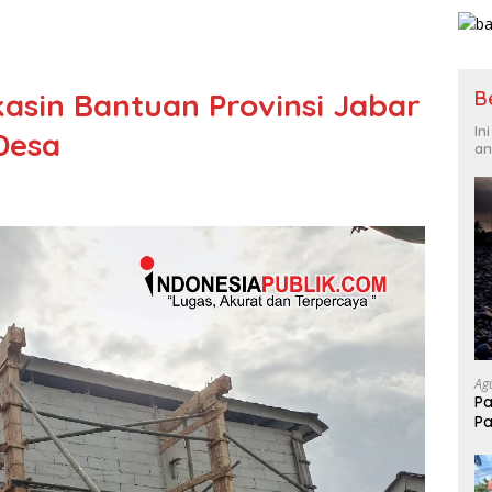
B
kasin Bantuan Provinsi Jabar
In
Desa
an
Ag
Pa
Pa