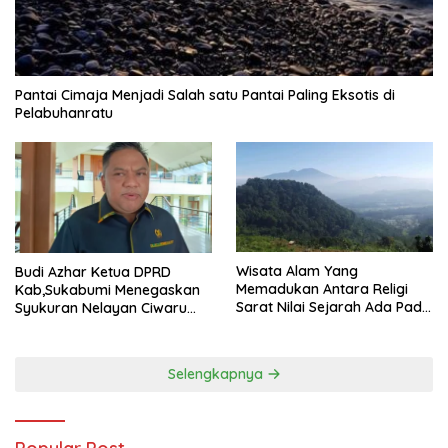
Pantai Cimaja Menjadi Salah satu Pantai Paling Eksotis di
Pelabuhanratu
Wisata Alam Yang
Budi Azhar Ketua DPRD
Memadukan Antara Religi
Kab,Sukabumi Menegaskan
Sarat Nilai Sejarah Ada Pada
Syukuran Nelayan Ciwaru
Gunung Gombong Geger
Harus Naik Kelas Demi
Bitung Kab, Sukabumi
Mendorong Pertumbuhan
Ekonomi Kreatif Akar
Selengkapnya
Rumput