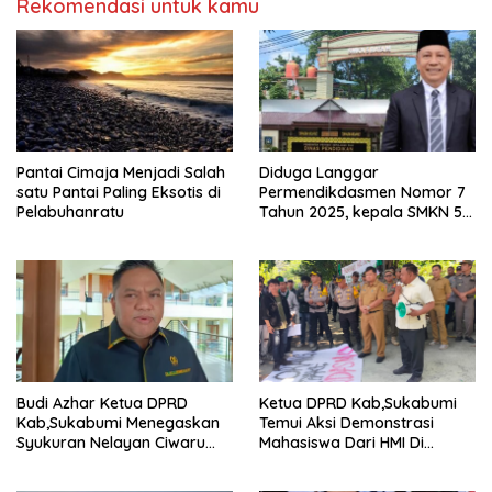
Rekomendasi untuk kamu
Pantai Cimaja Menjadi Salah
Diduga Langgar
satu Pantai Paling Eksotis di
Permendikdasmen Nomor 7
Pelabuhanratu
Tahun 2025, kepala SMKN 5
Batam disorot Usai Menjabat
Kepala Sekolah Sekitar 11
Tahun
Budi Azhar Ketua DPRD
Ketua DPRD Kab,Sukabumi
Kab,Sukabumi Menegaskan
Temui Aksi Demonstrasi
Syukuran Nelayan Ciwaru
Mahasiswa Dari HMI Di
Harus Naik Kelas Demi
Gedung DPRD, Ini Dia
Mendorong Pertumbuhan
Tuntutannya