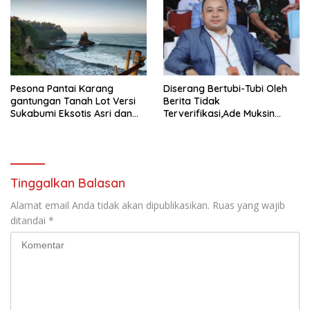
Ekonomi Kreatif Akar
Rumput
Pesona Pantai Karang
Diserang Bertubi-Tubi Oleh
gantungan Tanah Lot Versi
Berita Tidak
Sukabumi Eksotis Asri dan
Terverifikasi,Ade Muksin
Megah
Tegaskan Panitia HPN Bekasi
Raya 2026 Tidak Pegang
Uang APBD
Tinggalkan Balasan
Alamat email Anda tidak akan dipublikasikan.
Ruas yang wajib
ditandai
*