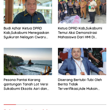
Budi Azhar Ketua DPRD
Ketua DPRD Kab,Sukabumi
Kab,Sukabumi Menegaskan
Temui Aksi Demonstrasi
Syukuran Nelayan Ciwaru
Mahasiswa Dari HMI Di
Harus Naik Kelas Demi
Gedung DPRD, Ini Dia
Mendorong Pertumbuhan
Tuntutannya
Ekonomi Kreatif Akar
Rumput
Pesona Pantai Karang
Diserang Bertubi-Tubi Oleh
gantungan Tanah Lot Versi
Berita Tidak
Sukabumi Eksotis Asri dan
Terverifikasi,Ade Muksin
Megah
Tegaskan Panitia HPN Bekasi
Raya 2026 Tidak Pegang
Uang APBD