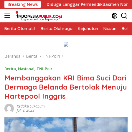
Langsung
Diduga Langgar Permendikdasmen Nomor 7 Tahun 2025, kepa
Breaking News
ke
konten
Berita Otomotif
Berita Olahraga
Kejahatan
Nissan
Bulut
Beranda
Berita
TNI-Polri
Berita
,
Nasional
,
TNI-Polri
Membanggakan KRI Bima Suci Dari
Dermaga Belanda Bertolak Menuju
Hartepool Inggris
Redaksi Sukabumi
Juli 8, 2023