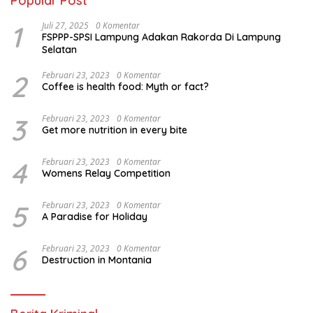
Popular Post
1
Juli 27, 2025
0 Komentar
FSPPP-SPSI Lampung Adakan Rakorda Di Lampung
Selatan
2
Februari 23, 2023
0 Komentar
Coffee is health food: Myth or fact?
3
Februari 23, 2023
0 Komentar
Get more nutrition in every bite
4
Februari 23, 2023
0 Komentar
Womens Relay Competition
5
Februari 23, 2023
0 Komentar
A Paradise for Holiday
6
Februari 23, 2023
0 Komentar
Destruction in Montania