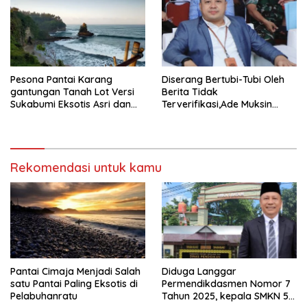
Rumput
Pesona Pantai Karang
Diserang Bertubi-Tubi Oleh
gantungan Tanah Lot Versi
Berita Tidak
Sukabumi Eksotis Asri dan
Terverifikasi,Ade Muksin
Megah
Tegaskan Panitia HPN Bekasi
Raya 2026 Tidak Pegang
Uang APBD
Rekomendasi untuk kamu
Pantai Cimaja Menjadi Salah
Diduga Langgar
satu Pantai Paling Eksotis di
Permendikdasmen Nomor 7
Pelabuhanratu
Tahun 2025, kepala SMKN 5