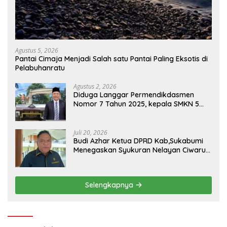
Agustus 5, 2026
Pantai Cimaja Menjadi Salah satu Pantai Paling Eksotis di
Pelabuhanratu
Agustus 2, 2026
Diduga Langgar Permendikdasmen
Nomor 7 Tahun 2025, kepala SMKN 5
Batam disorot Usai Menjabat Kepala
Sekolah Sekitar 11 Tahun
Juli 20, 2026
Budi Azhar Ketua DPRD Kab,Sukabumi
Menegaskan Syukuran Nelayan Ciwaru
Harus Naik Kelas Demi Mendorong
Pertumbuhan Ekonomi Kreatif Akar
Rumput
Selengkapnya