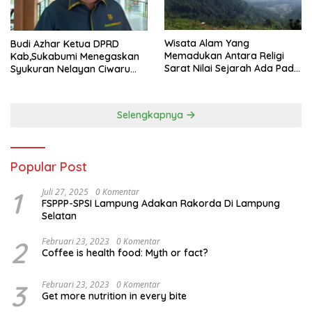
Wisata Alam Yang
Budi Azhar Ketua DPRD
Memadukan Antara Religi
Kab,Sukabumi Menegaskan
Sarat Nilai Sejarah Ada Pada
Syukuran Nelayan Ciwaru
Gunung Gombong Geger
Harus Naik Kelas Demi
Bitung Kab, Sukabumi
Mendorong Pertumbuhan
Ekonomi Kreatif Akar
Selengkapnya
Rumput
Popular Post
1
Juli 27, 2025
0 Komentar
FSPPP-SPSI Lampung Adakan Rakorda Di Lampung
Selatan
2
Februari 23, 2023
0 Komentar
Coffee is health food: Myth or fact?
3
Februari 23, 2023
0 Komentar
Get more nutrition in every bite