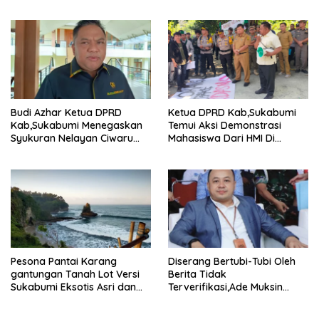
Batam disorot Usai Menjabat
Kepala Sekolah Sekitar 11
Tahun
Budi Azhar Ketua DPRD
Ketua DPRD Kab,Sukabumi
Kab,Sukabumi Menegaskan
Temui Aksi Demonstrasi
Syukuran Nelayan Ciwaru
Mahasiswa Dari HMI Di
Harus Naik Kelas Demi
Gedung DPRD, Ini Dia
Mendorong Pertumbuhan
Tuntutannya
Ekonomi Kreatif Akar
Rumput
Pesona Pantai Karang
Diserang Bertubi-Tubi Oleh
gantungan Tanah Lot Versi
Berita Tidak
Sukabumi Eksotis Asri dan
Terverifikasi,Ade Muksin
Megah
Tegaskan Panitia HPN Bekasi
Raya 2026 Tidak Pegang