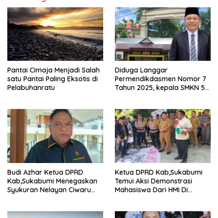
Pantai Cimaja Menjadi Salah
Diduga Langgar
satu Pantai Paling Eksotis di
Permendikdasmen Nomor 7
Pelabuhanratu
Tahun 2025, kepala SMKN 5
Batam disorot Usai Menjabat
Kepala Sekolah Sekitar 11
Tahun
Budi Azhar Ketua DPRD
Ketua DPRD Kab,Sukabumi
Kab,Sukabumi Menegaskan
Temui Aksi Demonstrasi
Syukuran Nelayan Ciwaru
Mahasiswa Dari HMI Di
Harus Naik Kelas Demi
Gedung DPRD, Ini Dia
Mendorong Pertumbuhan
Tuntutannya
Ekonomi Kreatif Akar