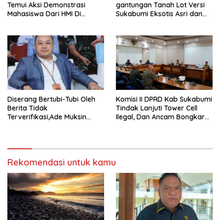
Temui Aksi Demonstrasi
gantungan Tanah Lot Versi
Mahasiswa Dari HMI Di
Sukabumi Eksotis Asri dan
Gedung DPRD, Ini Dia
Megah
Tuntutannya
Diserang Bertubi-Tubi Oleh
Komisi II DPRD Kab Sukabumi
Berita Tidak
Tindak Lanjuti Tower Cell
Terverifikasi,Ade Muksin
Ilegal, Dan Ancam Bongkar
Tegaskan Panitia HPN Bekasi
Tower Cell Jika Tak Patuh
Raya 2026 Tidak Pegang
Uang APBD
Rekomendasi untuk kamu