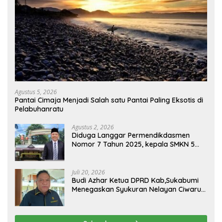
Agustus 5, 2026
Pantai Cimaja Menjadi Salah satu Pantai Paling Eksotis di
Pelabuhanratu
Agustus 2, 2026
Diduga Langgar Permendikdasmen
Nomor 7 Tahun 2025, kepala SMKN 5
Batam disorot Usai Menjabat Kepala
Sekolah Sekitar 11 Tahun
Juli 20, 2026
Budi Azhar Ketua DPRD Kab,Sukabumi
Menegaskan Syukuran Nelayan Ciwaru
Harus Naik Kelas Demi Mendorong
Pertumbuhan Ekonomi Kreatif Akar
Rumput