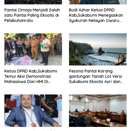
Pantai Cimaja Menjadi Salah
Budi Azhar Ketua DPRD
satu Pantai Paling Eksotis di
Kab,Sukabumi Menegaskan
Pelabuhanratu
Syukuran Nelayan Ciwaru
Harus Naik Kelas Demi
Mendorong Pertumbuhan
Ekonomi Kreatif Akar
Rumput
Ketua DPRD Kab,Sukabumi
Pesona Pantai Karang
Temui Aksi Demonstrasi
gantungan Tanah Lot Versi
Mahasiswa Dari HMI Di
Sukabumi Eksotis Asri dan
Gedung DPRD, Ini Dia
Megah
Tuntutannya