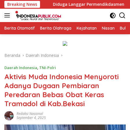
Langsung
Breaking News
Diduga Langgar Permendikdasmen Nomor 7 Tahun 2025, k
ke
konten
Berita Otomotif
Berita Olahraga
Kejahatan
Nissan
Bulut
Beranda
Daerah Indonesia
Daerah Indonesia
,
TNI-Polri
Aktivis Muda Indonesia Menyoroti
Adanya Dugaan Pembiaran
Peredaran Bebas Obat Keras
Tramadol di Kab.Bekasi
Redaksi Nasional
September 4, 2025