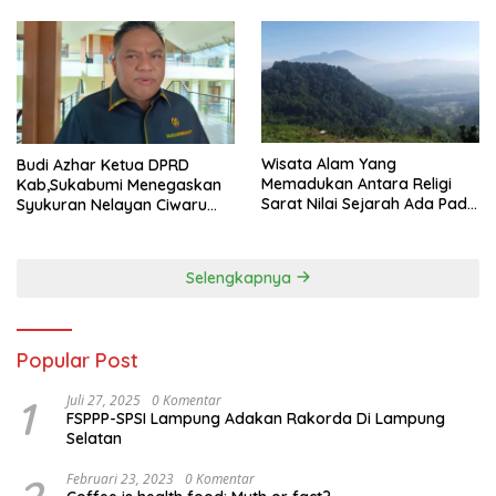
Wisata Alam Yang
Budi Azhar Ketua DPRD
Memadukan Antara Religi
Kab,Sukabumi Menegaskan
Sarat Nilai Sejarah Ada Pada
Syukuran Nelayan Ciwaru
Gunung Gombong Geger
Harus Naik Kelas Demi
Bitung Kab, Sukabumi
Mendorong Pertumbuhan
Ekonomi Kreatif Akar
Selengkapnya
Rumput
Popular Post
1
Juli 27, 2025
0 Komentar
FSPPP-SPSI Lampung Adakan Rakorda Di Lampung
Selatan
Februari 23, 2023
0 Komentar