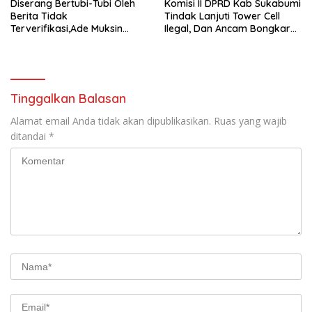
Diserang Bertubi-Tubi Oleh
Komisi II DPRD Kab Sukabumi
Berita Tidak
Tindak Lanjuti Tower Cell
Terverifikasi,Ade Muksin
Ilegal, Dan Ancam Bongkar
Tegaskan Panitia HPN Bekasi
Tower Cell Jika Tak Patuh
Raya 2026 Tidak Pegang
Uang APBD
Tinggalkan Balasan
Alamat email Anda tidak akan dipublikasikan.
Ruas yang wajib
ditandai
*