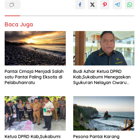
Baca Juga
Pantai Cimaja Menjadi Salah
Budi Azhar Ketua DPRD
satu Pantai Paling Eksotis di
Kab,Sukabumi Menegaskan
Pelabuhanratu
Syukuran Nelayan Ciwaru
Harus Naik Kelas Demi
Mendorong Pertumbuhan
Ekonomi Kreatif Akar
Rumput
Ketua DPRD Kab,Sukabumi
Pesona Pantai Karang