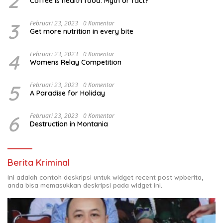
2
Coffee is health food: Myth or fact?
3
Februari 23, 2023
0 Komentar
Get more nutrition in every bite
4
Februari 23, 2023
0 Komentar
Womens Relay Competition
5
Februari 23, 2023
0 Komentar
A Paradise for Holiday
6
Februari 23, 2023
0 Komentar
Destruction in Montania
Berita Kriminal
Ini adalah contoh deskripsi untuk widget recent post wpberita,
anda bisa memasukkan deskripsi pada widget ini.