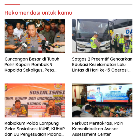
Rekomendasi untuk kamu
Guncangan Besar di Tubuh
Satgas 2 Preemtif Gencarkan
Polri! Kapolri Rombak 9
Edukasi Keselamatan Lalu
Kapolda Sekaligus, Peta
Lintas di Hari ke-13 Operasi
Kekuatan Baru Dibentuk dari
Keselamatan 2026
Sumatera hingga Sulawesi
Kabidkum Polda Lampung
Perkuat Meritokrasi, Polri
Gelar Sosialisasi KUHP, KUHAP
Konsolidasikan Asesor
dan UU Penyesuaian Pidana
Assessment Center