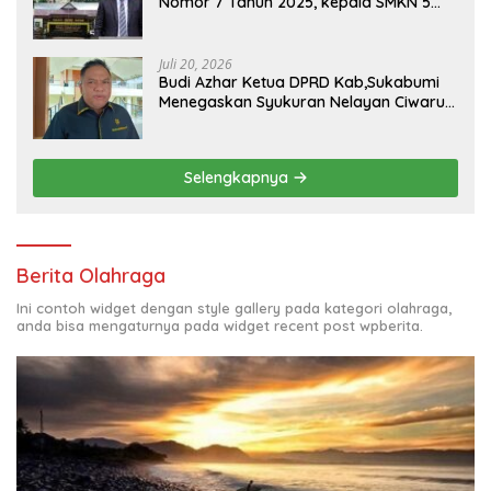
Nomor 7 Tahun 2025, kepala SMKN 5
Batam disorot Usai Menjabat Kepala
Sekolah Sekitar 11 Tahun
Juli 20, 2026
Budi Azhar Ketua DPRD Kab,Sukabumi
Menegaskan Syukuran Nelayan Ciwaru
Harus Naik Kelas Demi Mendorong
Pertumbuhan Ekonomi Kreatif Akar
Rumput
Selengkapnya
Berita Olahraga
Ini contoh widget dengan style gallery pada kategori olahraga,
anda bisa mengaturnya pada widget recent post wpberita.