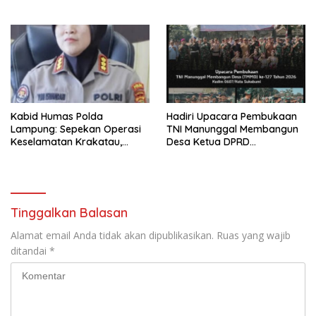
di Polres Lampung Tengah
Kabid Humas Polda
Hadiri Upacara Pembukaan
Lampung: Sepekan Operasi
TNI Manunggal Membangun
Keselamatan Krakatau,
Desa Ketua DPRD
12.235 Pelanggar Ditegur, 70
Kab,Sukabumi Sinergi Dan
Terekam ETLE
Kolaborasi
Tinggalkan Balasan
Alamat email Anda tidak akan dipublikasikan.
Ruas yang wajib
ditandai
*