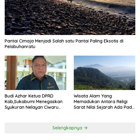
Pantai Cimaja Menjadi Salah satu Pantai Paling Eksotis di
Pelabuhanratu
Budi Azhar Ketua DPRD
Wisata Alam Yang
Kab,Sukabumi Menegaskan
Memadukan Antara Religi
Syukuran Nelayan Ciwaru
Sarat Nilai Sejarah Ada Pada
Harus Naik Kelas Demi
Gunung Gombong Geger
Mendorong Pertumbuhan
Bitung Kab, Sukabumi
Ekonomi Kreatif Akar
Selengkapnya
Rumput