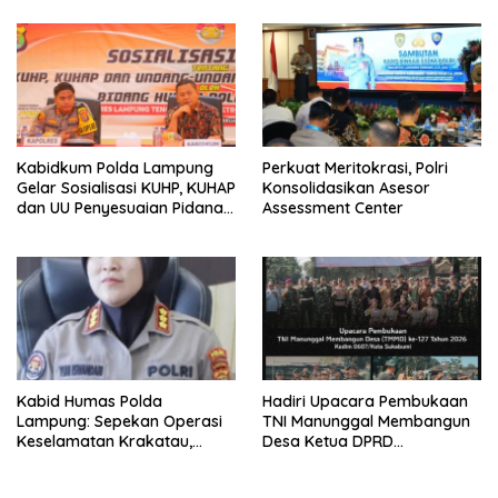
Sumatera hingga Sulawesi
Kabidkum Polda Lampung
Perkuat Meritokrasi, Polri
Gelar Sosialisasi KUHP, KUHAP
Konsolidasikan Asesor
dan UU Penyesuaian Pidana
Assessment Center
di Polres Lampung Tengah
Kabid Humas Polda
Hadiri Upacara Pembukaan
Lampung: Sepekan Operasi
TNI Manunggal Membangun
Keselamatan Krakatau,
Desa Ketua DPRD
12.235 Pelanggar Ditegur, 70
Kab,Sukabumi Sinergi Dan
Terekam ETLE
Kolaborasi