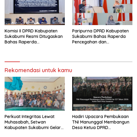
Komisi II DPRD Kabupaten
Paripurna DPRD Kabupaten
Sukabumi Resmi Ditugaskan
Sukabumi Bahas Raperda
Bahas Raperda
Pencegahan dan
Penanggulangan Kebakaran
Penangulangan Kebakaran
Dalam Rapat Paripurna Ke
di Sukabumi
42 Tahun Sidang 2025
Rekomendasi untuk kamu
Perkuat Integritas Lewat
Hadiri Upacara Pembukaan
Muhasabah, Setwan
TNI Manunggal Membangun
Kabupaten Sukabumi Gelar
Desa Ketua DPRD
Majlis Ta’lim Aparatur
Kab,Sukabumi Sinergi Dan