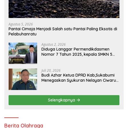
Agustus 5, 2026
Pantai Cimaja Menjadi Salah satu Pantai Paling Eksotis di
Pelabuhanratu
Agustus 2, 2026
Diduga Langgar Permendikdasmen
Nomor 7 Tahun 2025, kepala SMKN 5
Batam disorot Usai Menjabat Kepala
Sekolah Sekitar 11 Tahun
Juli 20, 2026
Budi Azhar Ketua DPRD Kab,Sukabumi
Menegaskan Syukuran Nelayan Ciwaru
Harus Naik Kelas Demi Mendorong
Pertumbuhan Ekonomi Kreatif Akar
Rumput
Selengkapnya
Berita Olahraga