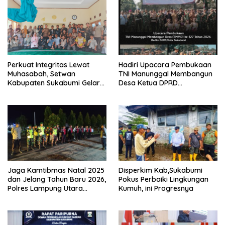
Perkuat Integritas Lewat
Hadiri Upacara Pembukaan
Muhasabah, Setwan
TNI Manunggal Membangun
Kabupaten Sukabumi Gelar
Desa Ketua DPRD
Majlis Ta’lim Aparatur
Kab,Sukabumi Sinergi Dan
Kolaborasi
Jaga Kamtibmas Natal 2025
Disperkim Kab,Sukabumi
dan Jelang Tahun Baru 2026,
Pokus Perbaiki Lingkungan
Polres Lampung Utara
Kumuh, ini Progresnya
Bersama Kodim 0412 Gelar
Patroli Gabungan