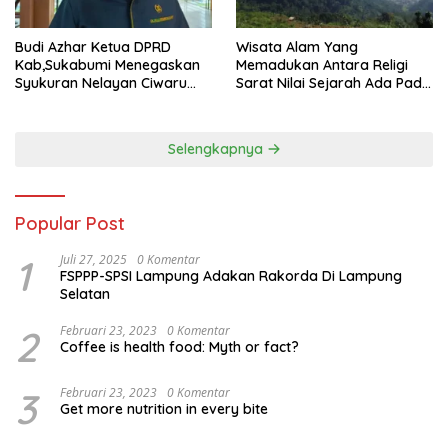
Budi Azhar Ketua DPRD
Wisata Alam Yang
Kab,Sukabumi Menegaskan
Memadukan Antara Religi
Syukuran Nelayan Ciwaru
Sarat Nilai Sejarah Ada Pada
Harus Naik Kelas Demi
Gunung Gombong Geger
Mendorong Pertumbuhan
Bitung Kab, Sukabumi
Ekonomi Kreatif Akar
Selengkapnya
Rumput
Popular Post
1
Juli 27, 2025
0 Komentar
FSPPP-SPSI Lampung Adakan Rakorda Di Lampung
Selatan
2
Februari 23, 2023
0 Komentar
Coffee is health food: Myth or fact?
3
Februari 23, 2023
0 Komentar
Get more nutrition in every bite