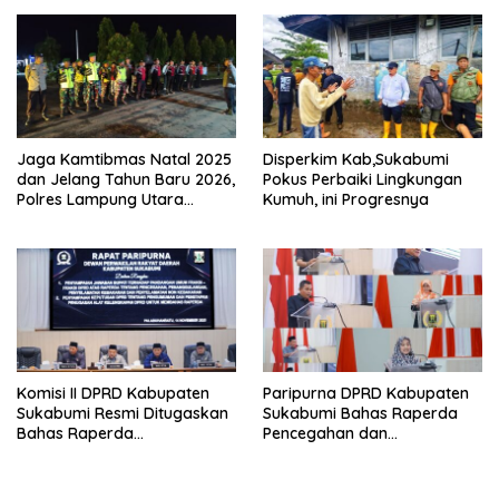
Kolaborasi
Jaga Kamtibmas Natal 2025
Disperkim Kab,Sukabumi
dan Jelang Tahun Baru 2026,
Pokus Perbaiki Lingkungan
Polres Lampung Utara
Kumuh, ini Progresnya
Bersama Kodim 0412 Gelar
Patroli Gabungan
Komisi II DPRD Kabupaten
Paripurna DPRD Kabupaten
Sukabumi Resmi Ditugaskan
Sukabumi Bahas Raperda
Bahas Raperda
Pencegahan dan
Penanggulangan Kebakaran
Penangulangan Kebakaran
Dalam Rapat Paripurna Ke
di Sukabumi
42 Tahun Sidang 2025