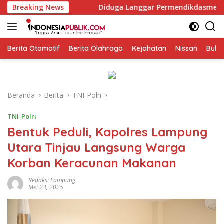
Langsung
atu
Breaking News
Diduga Langgar Permendikdasmen Nomor 7 Tahun 20
ke
konten
Berita Otomotif
Berita Olahraga
Kejahatan
Nissan
Bulut
Beranda
Berita
TNI-Polri
TNI-Polri
Bentuk Peduli, Kapolres Lampung
Utara Tinjau Langsung Warga
Korban Keracunan Makanan
Redaksi Lampung
Mei 23, 2025