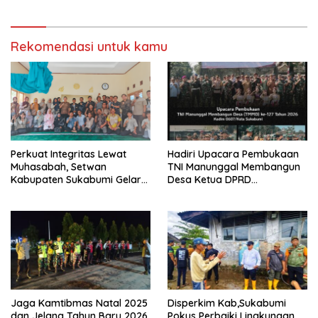
Dalam Rapat Paripurna Ke
di Sukabumi
42 Tahun Sidang 2025
Rekomendasi untuk kamu
Perkuat Integritas Lewat
Hadiri Upacara Pembukaan
Muhasabah, Setwan
TNI Manunggal Membangun
Kabupaten Sukabumi Gelar
Desa Ketua DPRD
Majlis Ta’lim Aparatur
Kab,Sukabumi Sinergi Dan
Kolaborasi
Jaga Kamtibmas Natal 2025
Disperkim Kab,Sukabumi
dan Jelang Tahun Baru 2026,
Pokus Perbaiki Lingkungan