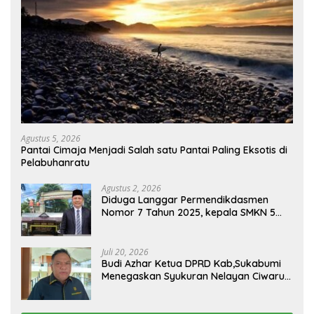
Agustus 5, 2026
Pantai Cimaja Menjadi Salah satu Pantai Paling Eksotis di
Pelabuhanratu
Agustus 2, 2026
Diduga Langgar Permendikdasmen
Nomor 7 Tahun 2025, kepala SMKN 5
Batam disorot Usai Menjabat Kepala
Sekolah Sekitar 11 Tahun
Juli 20, 2026
Budi Azhar Ketua DPRD Kab,Sukabumi
Menegaskan Syukuran Nelayan Ciwaru
Harus Naik Kelas Demi Mendorong
Pertumbuhan Ekonomi Kreatif Akar
Rumput