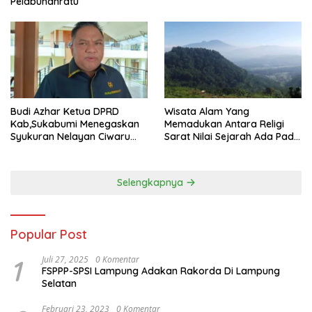
Pelabuhanratu
Budi Azhar Ketua DPRD
Wisata Alam Yang
Kab,Sukabumi Menegaskan
Memadukan Antara Religi
Syukuran Nelayan Ciwaru
Sarat Nilai Sejarah Ada Pada
Harus Naik Kelas Demi
Gunung Gombong Geger
Mendorong Pertumbuhan
Bitung Kab, Sukabumi
Ekonomi Kreatif Akar
Selengkapnya
Rumput
Popular Post
1
Juli 27, 2025
0 Komentar
FSPPP-SPSI Lampung Adakan Rakorda Di Lampung
Selatan
Februari 23, 2023
0 Komentar