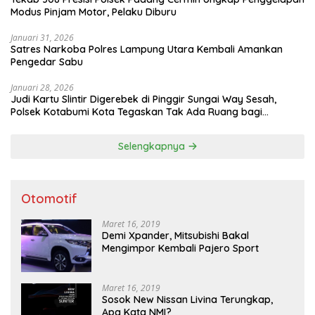
Modus Pinjam Motor, Pelaku Diburu
Januari 31, 2026
Satres Narkoba Polres Lampung Utara Kembali Amankan
Pengedar Sabu
Januari 28, 2026
Judi Kartu Slintir Digerebek di Pinggir Sungai Way Sesah,
Polsek Kotabumi Kota Tegaskan Tak Ada Ruang bagi
Penyakit Sosial
Selengkapnya
Otomotif
Maret 16, 2019
Demi Xpander, Mitsubishi Bakal
Mengimpor Kembali Pajero Sport
Maret 16, 2019
Sosok New Nissan Livina Terungkap,
Apa Kata NMI?