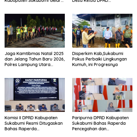
Kabupaten Sukabumi Gelar
Desa Ketua DPRD
Majlis Ta’lim Aparatur
Kab,Sukabumi Sinergi Dan
Kolaborasi
Jaga Kamtibmas Natal 2025
Disperkim Kab,Sukabumi
dan Jelang Tahun Baru 2026,
Pokus Perbaiki Lingkungan
Polres Lampung Utara
Kumuh, ini Progresnya
Bersama Kodim 0412 Gelar
Patroli Gabungan
Komisi II DPRD Kabupaten
Paripurna DPRD Kabupaten
Sukabumi Resmi Ditugaskan
Sukabumi Bahas Raperda
Bahas Raperda
Pencegahan dan
Penanggulangan Kebakaran
Penangulangan Kebakaran