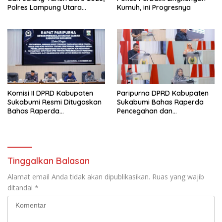
Polres Lampung Utara
Kumuh, ini Progresnya
Bersama Kodim 0412 Gelar
Patroli Gabungan
Komisi II DPRD Kabupaten
Paripurna DPRD Kabupaten
Sukabumi Resmi Ditugaskan
Sukabumi Bahas Raperda
Bahas Raperda
Pencegahan dan
Penanggulangan Kebakaran
Penangulangan Kebakaran
Dalam Rapat Paripurna Ke
di Sukabumi
42 Tahun Sidang 2025
Tinggalkan Balasan
Alamat email Anda tidak akan dipublikasikan.
Ruas yang wajib
ditandai
*