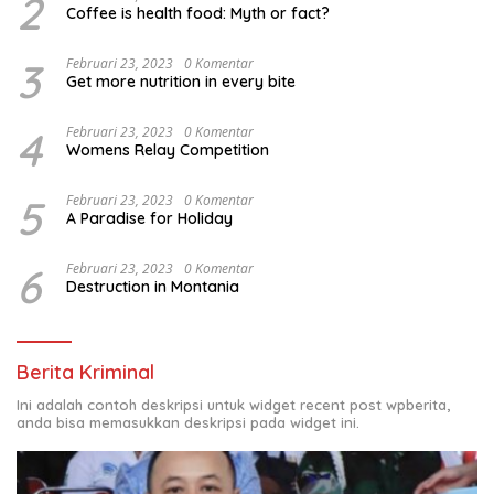
2
Coffee is health food: Myth or fact?
3
Februari 23, 2023
0 Komentar
Get more nutrition in every bite
4
Februari 23, 2023
0 Komentar
Womens Relay Competition
5
Februari 23, 2023
0 Komentar
A Paradise for Holiday
6
Februari 23, 2023
0 Komentar
Destruction in Montania
Berita Kriminal
Ini adalah contoh deskripsi untuk widget recent post wpberita,
anda bisa memasukkan deskripsi pada widget ini.