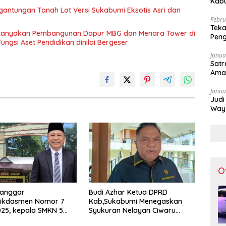
Kabu
gantungan Tanah Lot Versi Sukabumi Eksotis Asri dan
Apar
Febru
Teka
tanyakan Pembangunan Dapur MBG dan Menara Tower di
Peng
ngsi Aset Pendidikan dinilai Bergeser
Dibu
Janua
Satr
Ama
Janua
Judi
Way 
Tak 
O
Langgar
Budi Azhar Ketua DPRD
ikdasmen Nomor 7
Kab,Sukabumi Menegaskan
25, kepala SMKN 5
Syukuran Nelayan Ciwaru
sorot Usai Menjabat
Harus Naik Kelas Demi