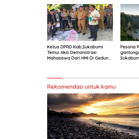
Kepala S
Tahun
Ketua DPRD Kab,Sukabumi
Pesona P
Temui Aksi Demonstrasi
gantunga
Mahasiswa Dari HMI Di Gedung
Sukabumi
DPRD, Ini Dia Tuntutannya
Megah
Rekomendasi untuk kamu