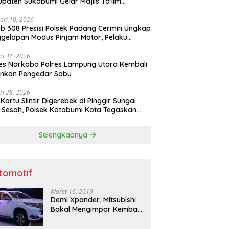
paten Sukabumi Gelar Majlis Ta’lim
atur
ari 10, 2026
b 308 Presisi Polsek Padang Cermin Ungkap
gelapan Modus Pinjam Motor, Pelaku
ru
ri 31, 2026
es Narkoba Polres Lampung Utara Kembali
nkan Pengedar Sabu
ri 28, 2026
 Kartu Slintir Digerebek di Pinggir Sungai
Sesah, Polsek Kotabumi Kota Tegaskan
Ada Ruang bagi Penyakit Sosial
Selengkapnya
tomotif
Maret 16, 2019
Demi Xpander, Mitsubishi
Bakal Mengimpor Kembali
Pajero Sport