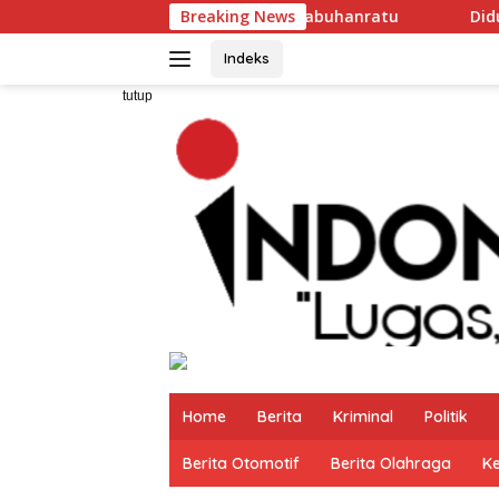
Langsung
ksotis di Pelabuhanratu
Breaking News
Diduga Langgar Permendikdasm
ke
konten
Indeks
tutup
Home
Berita
Kriminal
Politik
Berita Otomotif
Berita Olahraga
K