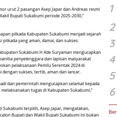
1
or urut 2 pasangan Asep Japar dan Andreas resmi
Wakil Bupati Sukabumi periode 2025-2030,”
2
hapan pilkada Kabupaten Sukabumi menjadi sejarah
3
i pilkada yang aman, damai, dan sukses.
Kabupaten Sukabumi H Ade Suryaman mengucapkan
4
panitia penyelenggara dan lapisan masyarakat
skan pelaksanaan Pemilu Serentak 2024 di
dengan sukses, tertib, aman dan lancar.
5
ibadi dan pemerintah mengucapkan selamat kepada
6
uk melaksanakan tugas di Kabupaten Sukabumi,”
i Sukabumi terpilih, Asep Japar, mengatakan,
Ber
calon Bupati dan Wakil Bupati Sukabumi ini bukan