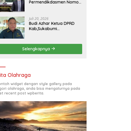
Permendikdasmen Nomor
7 Tahun 2025, kepala
SMKN 5 Batam disorot
Usai Menjabat Kepala
Juli 20, 2026
Sekolah Sekitar 11 Tahun
Budi Azhar Ketua DPRD
Kab,Sukabumi
Menegaskan Syukuran
Nelayan Ciwaru Harus
Naik Kelas Demi
Selengkapnya
Mendorong Pertumbuhan
Ekonomi Kreatif Akar
Rumput
ita Olahraga
contoh widget dengan style gallery pada
gori olahraga, anda bisa mengaturnya pada
et recent post wpberita.