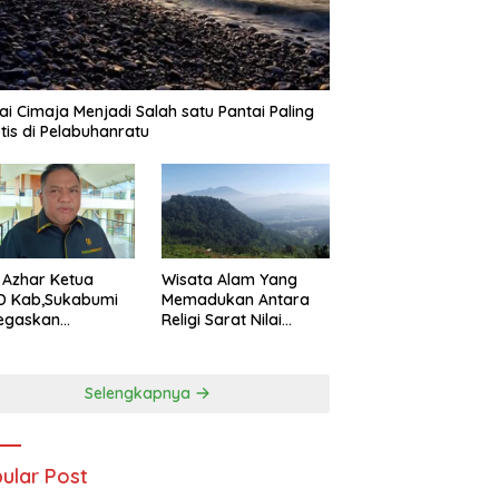
ai Cimaja Menjadi Salah satu Pantai Paling
tis di Pelabuhanratu
Wisata Alam Yang
 Azhar Ketua
Memadukan Antara
D Kab,Sukabumi
Religi Sarat Nilai
egaskan
Sejarah Ada Pada
uran Nelayan
Gunung Gombong
ru Harus Naik
Geger Bitung Kab,
s Demi
Selengkapnya
Sukabumi
dorong
tumbuhan
omi Kreatif Akar
put
ular Post