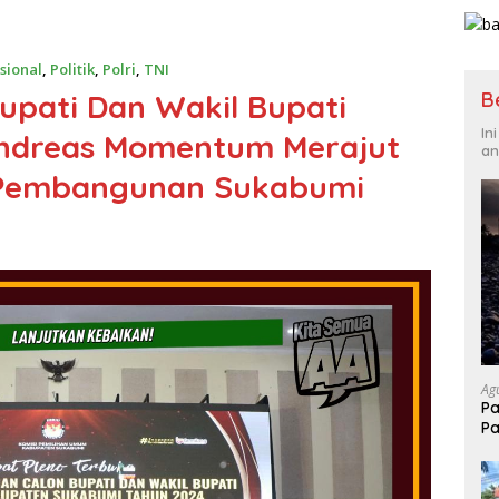
sional
,
Politik
,
Polri
,
TNI
B
upati Dan Wakil Bupati
In
 Andreas Momentum Merajut
an
Pembangunan Sukabumi
Ag
Pa
Pa