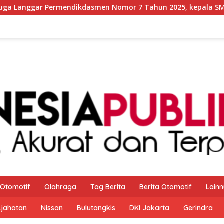
en Nomor 7 Tahun 2025, kepala SMKN 5 Batam disorot Usai Me
Otomotif
Olahraga
Tag Berita
Berita Otomotif
Lain
ejahatan
Nissan
Bulutangkis
DKI Jakarta
Gerindra