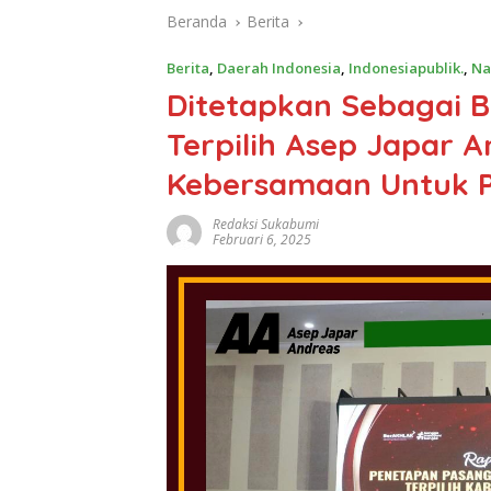
Beranda
Berita
Berita
,
Daerah Indonesia
,
Indonesiapublik.
,
Na
Ditetapkan Sebagai B
Terpilih Asep Japar
Kebersamaan Untuk 
Redaksi Sukabumi
Februari 6, 2025