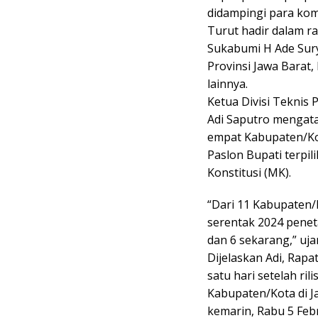
didampingi para ko
Turut hadir dalam r
Sukabumi H Ade Sur
Provinsi Jawa Barat
lainnya.
Ketua Divisi Teknis
Adi Saputro mengat
empat Kabupaten/Ko
Paslon Bupati terpi
Konstitusi (MK).
“Dari 11 Kabupaten/
serentak 2024 penet
dan 6 sekarang,” uja
Dijelaskan Adi, Rapa
satu hari setelah ri
Kabupaten/Kota di J
kemarin, Rabu 5 Febr