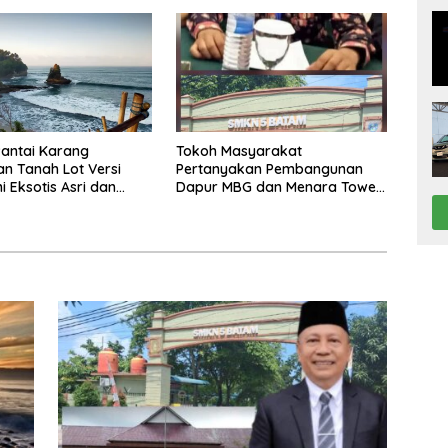
ekolah Sekitar 11
Mendorong Pertumbuhan
Ekonomi Kreatif Akar Rumput
antai Karang
Tokoh Masyarakat
n Tanah Lot Versi
Pertanyakan Pembangunan
 Eksotis Asri dan
Dapur MBG dan Menara Tower
di Lahan SMKN 5 Batam, Fungsi
Aset Pendidikan dinilai
Bergeser