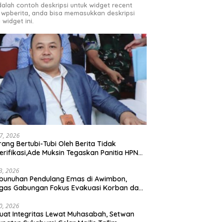
adalah contoh deskripsi untuk widget recent
 wpberita, anda bisa memasukkan deskripsi
 widget ini.
27, 2026
rang Bertubi-Tubi Oleh Berita Tidak
erifikasi,Ade Muksin Tegaskan Panitia HPN
si Raya 2026 Tidak Pegang Uang APBD
3, 2026
bunuhan Pendulang Emas di Awimbon,
gas Gabungan Fokus Evakuasi Korban dan
ejaran Pelaku
0, 2026
uat Integritas Lewat Muhasabah, Setwan