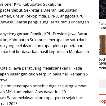
misioner KPU Kabupaten Sukabumi.
apat tersebut, Sekretaris Daerah Kabupaten
yaman, unsur Forkopimda, DPRD, anggota KPU
, Bawaslu, partai pengusung, serta tamu undangan
Pant
Ekso
 Penyelenggaraan Pemilu, KPU Provinsi Jawa Barat
akan, Kabupaten Sukabumi merupakan satu dari
ta yang melaksanakan rapat pleno penetapan
lih hari ini berdasarkan hasil keputusan Mahkamah
Budi
DPR
Kota di Jawa Barat yang melaksanakan Pilkada
Men
Syuk
apan pasangan calon terpilih pada hari kemarin 5
Ciwa
rnya.
Kela
Men
t pleno penetapan tersebut digelar paling lambat
Per
lisan MK diumumkan. Atas dasar itu, 10
Ekon
awa Barat melaksanakan rapat pleno sejak hari
Rum
Pop
uari 2025.