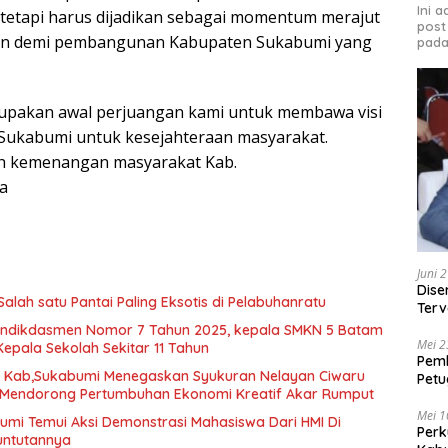
Ini 
a tetapi harus dijadikan sebagai momentum merajut
post
an demi pembangunan Kabupaten Sukabumi yang
pada
rupakan awal perjuangan kami untuk membawa visi
Sukabumi untuk kesejahteraan masyarakat.
ah kemenangan masyarakat Kab.
a
Juni 
Dise
Salah satu Pantai Paling Eksotis di Pelabuhanratu
Terv
Beka
ndikdasmen Nomor 7 Tahun 2025, kepala SMKN 5 Batam
Mei 2
Kepala Sekolah Sekitar 11 Tahun
Pem
D Kab,Sukabumi Menegaskan Syukuran Nelayan Ciwaru
Petu
i Mendorong Pertumbuhan Ekonomi Kreatif Akar Rumput
Peng
Mei 1
mi Temui Aksi Demonstrasi Mahasiswa Dari HMI Di
Perk
Tuntutannya