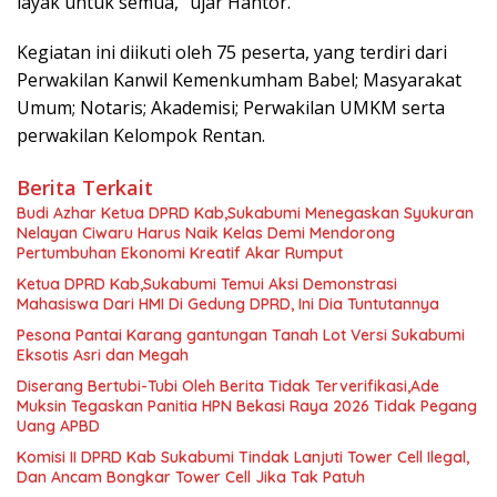
layak untuk semua,” ujar Hantor.
Kegiatan ini diikuti oleh 75 peserta, yang terdiri dari
Perwakilan Kanwil Kemenkumham Babel; Masyarakat
Umum; Notaris; Akademisi; Perwakilan UMKM serta
perwakilan Kelompok Rentan.
Berita Terkait
Budi Azhar Ketua DPRD Kab,Sukabumi Menegaskan Syukuran
Nelayan Ciwaru Harus Naik Kelas Demi Mendorong
Pertumbuhan Ekonomi Kreatif Akar Rumput
Ketua DPRD Kab,Sukabumi Temui Aksi Demonstrasi
Mahasiswa Dari HMI Di Gedung DPRD, Ini Dia Tuntutannya
Pesona Pantai Karang gantungan Tanah Lot Versi Sukabumi
Eksotis Asri dan Megah
Diserang Bertubi-Tubi Oleh Berita Tidak Terverifikasi,Ade
Muksin Tegaskan Panitia HPN Bekasi Raya 2026 Tidak Pegang
Uang APBD
Komisi II DPRD Kab Sukabumi Tindak Lanjuti Tower Cell Ilegal,
Dan Ancam Bongkar Tower Cell Jika Tak Patuh