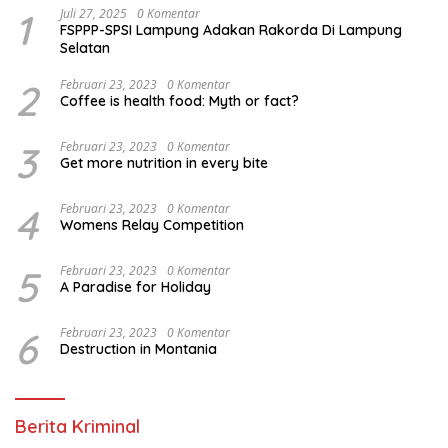
1
Juli 27, 2025
0 Komentar
FSPPP-SPSI Lampung Adakan Rakorda Di Lampung
Selatan
2
Februari 23, 2023
0 Komentar
Coffee is health food: Myth or fact?
3
Februari 23, 2023
0 Komentar
Get more nutrition in every bite
4
Februari 23, 2023
0 Komentar
Womens Relay Competition
5
Februari 23, 2023
0 Komentar
A Paradise for Holiday
6
Februari 23, 2023
0 Komentar
Destruction in Montania
Berita Kriminal