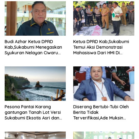
Budi Azhar Ketua DPRD
Ketua DPRD Kab,Sukabumi
Kab,Sukabumi Menegaskan
Temui Aksi Demonstrasi
Syukuran Nelayan Ciwaru
Mahasiswa Dari HMI Di
Harus Naik Kelas Demi
Gedung DPRD, Ini Dia
Mendorong Pertumbuhan
Tuntutannya
Ekonomi Kreatif Akar
Rumput
Pesona Pantai Karang
Diserang Bertubi-Tubi Oleh
gantungan Tanah Lot Versi
Berita Tidak
Sukabumi Eksotis Asri dan
Terverifikasi,Ade Muksin
Megah
Tegaskan Panitia HPN Bekasi
Raya 2026 Tidak Pegang
Uang APBD