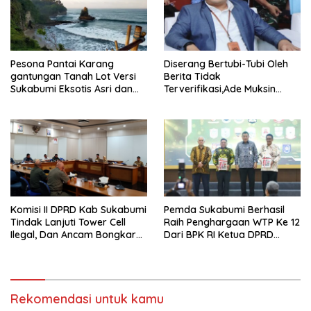
Pesona Pantai Karang
Diserang Bertubi-Tubi Oleh
gantungan Tanah Lot Versi
Berita Tidak
Sukabumi Eksotis Asri dan
Terverifikasi,Ade Muksin
Megah
Tegaskan Panitia HPN Bekasi
Raya 2026 Tidak Pegang
Uang APBD
Komisi II DPRD Kab Sukabumi
Pemda Sukabumi Berhasil
Tindak Lanjuti Tower Cell
Raih Penghargaan WTP Ke 12
Ilegal, Dan Ancam Bongkar
Dari BPK RI Ketua DPRD
Tower Cell Jika Tak Patuh
Bersama Bupati Terima LHP
BPK
Rekomendasi untuk kamu