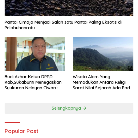
Pantai Cimaja Menjadi Salah satu Pantai Paling Eksotis di
Pelabuhanratu
Wisata Alam Yang
Budi Azhar Ketua DPRD
Memadukan Antara Religi
Kab,Sukabumi Menegaskan
Sarat Nilai Sejarah Ada Pada
Syukuran Nelayan Ciwaru
Gunung Gombong Geger
Harus Naik Kelas Demi
Bitung Kab, Sukabumi
Mendorong Pertumbuhan
Ekonomi Kreatif Akar
Selengkapnya
Rumput
Popular Post