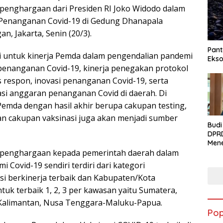
penghargaan dari Presiden RI Joko Widodo dalam
Penanganan Covid-19 di Gedung Dhanapala
, Jakarta, Senin (20/3).
Pant
lai untuk kinerja Pemda dalam pengendalian pandemi
Ekso
i penanganan Covid-19, kinerja penegakan protokol
s respon, inovasi penanganan Covid-19, serta
asi anggaran penanganan Covid di daerah. Di
 Pemda dengan hasil akhir berupa cakupan testing,
dan cakupan vaksinasi juga akan menjadi sumber
Budi
DPR
Men
 penghargaan kepada pemerintah daerah dalam
Syuk
Ciwa
 Covid-19 sendiri terdiri dari kategori
Kela
i berkinerja terbaik dan Kabupaten/Kota
Men
Per
ntuk terbaik 1, 2, 3 per kawasan yaitu Sumatera,
Ekon
, Kalimantan, Nusa Tenggara-Maluku-Papua.
Rum
Pop