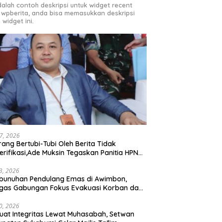
adalah contoh deskripsi untuk widget recent
 wpberita, anda bisa memasukkan deskripsi
 widget ini.
27, 2026
rang Bertubi-Tubi Oleh Berita Tidak
erifikasi,Ade Muksin Tegaskan Panitia HPN
si Raya 2026 Tidak Pegang Uang APBD
3, 2026
bunuhan Pendulang Emas di Awimbon,
gas Gabungan Fokus Evakuasi Korban dan
ejaran Pelaku
0, 2026
uat Integritas Lewat Muhasabah, Setwan