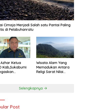
ai Cimaja Menjadi Salah satu Pantai Paling
tis di Pelabuhanratu
Wisata Alam Yang
 Azhar Ketua
Memadukan Antara
D Kab,Sukabumi
Religi Sarat Nilai
egaskan
Sejarah Ada Pada
uran Nelayan
Gunung Gombong
ru Harus Naik
Geger Bitung Kab,
s Demi
Selengkapnya
Sukabumi
dorong
tumbuhan
omi Kreatif Akar
put
ular Post