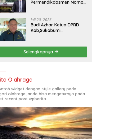
Permendikdasmen Nomor
7 Tahun 2025, kepala
SMKN 5 Batam disorot
Usai Menjabat Kepala
Juli 20, 2026
Sekolah Sekitar 11 Tahun
Budi Azhar Ketua DPRD
Kab,Sukabumi
Menegaskan Syukuran
Nelayan Ciwaru Harus
Naik Kelas Demi
Selengkapnya
Mendorong Pertumbuhan
Ekonomi Kreatif Akar
Rumput
ita Olahraga
contoh widget dengan style gallery pada
gori olahraga, anda bisa mengaturnya pada
et recent post wpberita.