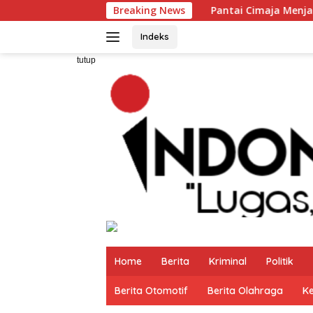
Langsung
Pantai Cimaja Menjadi Salah satu Pantai 
Breaking News
ke
konten
Indeks
tutup
Home
Berita
Kriminal
Politik
Berita Otomotif
Berita Olahraga
K