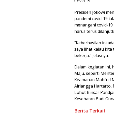
Covid 19.
Presiden Jokowi meny
pandemi covid-19 ial
menangani covid-19 
harus terus dilanjut
“Keberhasilan ini a
saya lihat kalau kit
bekerja,” jelasnya.
Dalam kegiatan ini, 
Maju, seperti Menter
Keamanan Mahfud MD
Airlangga Hartarto, 
Luhut Binsar Pandja
Kesehatan Budi Guna
Berita Terkait