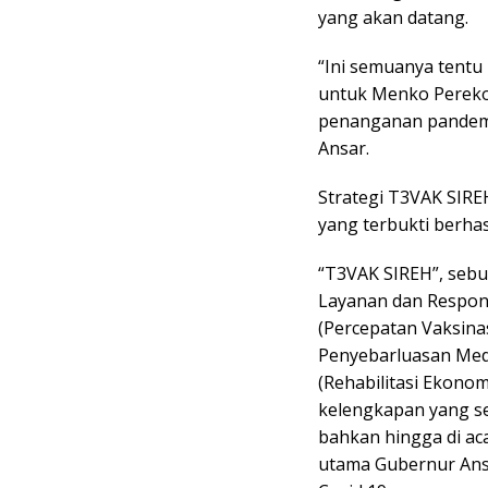
yang akan datang.
“Ini semuanya tentu 
untuk Menko Pereko
penanganan pandemi 
Ansar.
Strategi T3VAK SIRE
yang terbukti berhasi
“T3VAK SIREH”, sebu
Layanan dan Respon 
(Percepatan Vaksinas
Penyebarluasan Medi
(Rehabilitasi Ekono
kelengkapan yang sel
bahkan hingga di ac
utama Gubernur Ans