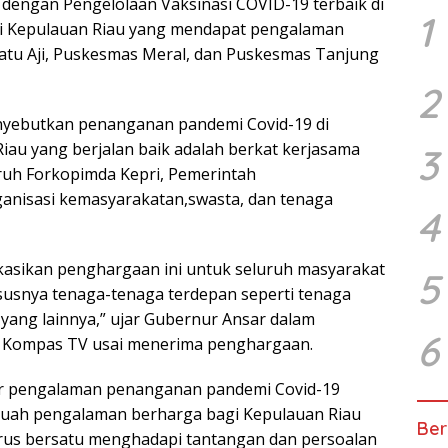
dengan Pengelolaan Vaksinasi COVID-19 terbaik di
1
si Kepulauan Riau yang mendapat pengalaman
atu Aji, Puskesmas Meral, dan Puskesmas Tanjung
2
yebutkan penanganan pandemi Covid-19 di
Riau yang berjalan baik adalah berkat kerjasama
3
uruh Forkopimda Kepri, Pemerintah
anisasi kemasyarakatan,swasta, dan tenaga
4
kasikan penghargaan ini untuk seluruh masyarakat
5
usnya tenaga-tenaga terdepan seperti tenaga
 yang lainnya,” ujar Gubernur Ansar dalam
6
 Kompas TV usai menerima penghargaan.
r pengalaman penanganan pandemi Covid-19
buah pengalaman berharga bagi Kepulauan Riau
Ber
rus bersatu menghadapi tantangan dan persoalan