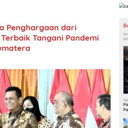
B
ma Penghargaan dari
In
 Terbaik Tangani Pandemi
an
Sumatera
Ag
Pa
Pa