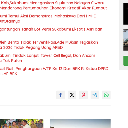
D Kab,Sukabumi Menegaskan Syukuran Nelayan Ciwaru
i Mendorong Pertumbuhan Ekonomi Kreatif Akar Rumput
mi Temui Aksi Demonstrasi Mahasiswa Dari HMI Di
Tuntutannya
gantungan Tanah Lot Versi Sukabumi Eksotis Asri dan
Oleh Berita Tidak Terverifikasi,Ade Muksin Tegaskan
ya 2026 Tidak Pegang Uang APBD
abumi Tindak Lanjuti Tower Cell Ilegal, Dan Ancam
a Tak Patuh
il Raih Penghargaan WTP Ke 12 Dari BPK RI Ketua DPRD
a LHP BPK