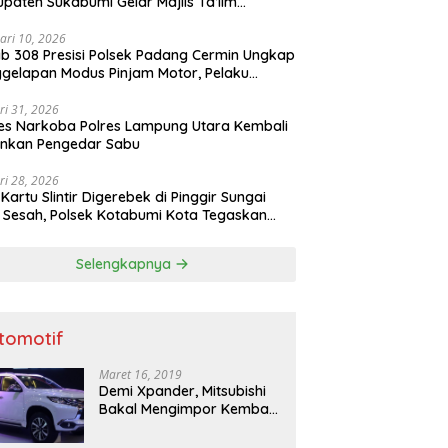
paten Sukabumi Gelar Majlis Ta’lim
atur
ari 10, 2026
b 308 Presisi Polsek Padang Cermin Ungkap
gelapan Modus Pinjam Motor, Pelaku
ru
ri 31, 2026
es Narkoba Polres Lampung Utara Kembali
nkan Pengedar Sabu
ri 28, 2026
 Kartu Slintir Digerebek di Pinggir Sungai
Sesah, Polsek Kotabumi Kota Tegaskan
Ada Ruang bagi Penyakit Sosial
Selengkapnya
tomotif
Maret 16, 2019
Demi Xpander, Mitsubishi
Bakal Mengimpor Kembali
Pajero Sport