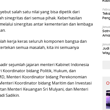
Kabu
Apar
Febru
ebut salah satu nilai yang bisa dipetik dari
Teka
ah sinegritas dari semua pihak. Keberhasilan
Peng
Dibu
melalui sinergitas antar kementerian dan lembaga
Janua
kan.
Satr
Ama
dalah kerja keras seluruh komponen bangsa dan
Janua
a tertekan semua masalah, kita ini semuanya
Judi
Way 
Tak 
hadir sejumlah jajaran menteri Kabinet Indonesia
i Koordinator bidang Politik, Hukum, dan
, Menteri Koordinator bidang Perekonomian
Menteri Koordinator bidang Maritim dan Investasi
O
itan Menteri Keuangan Sri Mulyani, dan Menteri
di Sadikin.