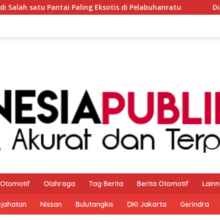
Paling Eksotis di Pelabuhanratu
Diduga Langgar Perme
Otomotif
Olahraga
Tag Berita
Berita Otomotif
Lain
ejahatan
Nissan
Bulutangkis
DKI Jakarta
Gerindra