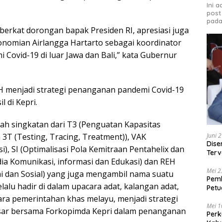
Ini 
post
pada
berkat dorongan bapak Presiden RI, apresiasi juga
nomian Airlangga Hartarto sebagai koordinator
Covid-19 di luar Jawa dan Bali,” kata Gubernur
H menjadi strategi penanganan pandemi Covid-19
l di Kepri.
ah singkatan dari T3 (Penguatan Kapasitas
3T (Testing, Tracing, Treatment)), VAK
Juni 
Dise
i), SI (Optimalisasi Pola Kemitraan Pentahelix dan
Terv
a Komunikasi, informasi dan Edukasi) dan REH
Beka
Mei 2
mi dan Sosial) yang juga mengambil nama suatu
Pem
alu hadir di dalam upacara adat, kalangan adat,
Petu
Peng
ara pemerintahan khas melayu, menjadi strategi
Mei 1
ar bersama Forkopimda Kepri dalam penanganan
Perk