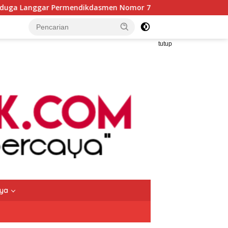
ndikdasmen Nomor 7 Tahun 2025, kepala SMKN 5 Batam disorot
tutup
nya