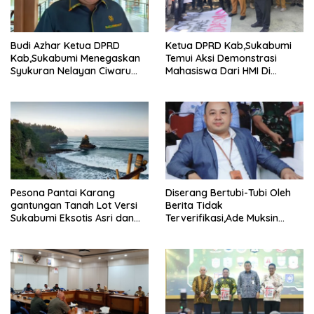
Budi Azhar Ketua DPRD
Ketua DPRD Kab,Sukabumi
Kab,Sukabumi Menegaskan
Temui Aksi Demonstrasi
Syukuran Nelayan Ciwaru
Mahasiswa Dari HMI Di
Harus Naik Kelas Demi
Gedung DPRD, Ini Dia
Mendorong Pertumbuhan
Tuntutannya
Ekonomi Kreatif Akar
Rumput
Pesona Pantai Karang
Diserang Bertubi-Tubi Oleh
gantungan Tanah Lot Versi
Berita Tidak
Sukabumi Eksotis Asri dan
Terverifikasi,Ade Muksin
Megah
Tegaskan Panitia HPN Bekasi
Raya 2026 Tidak Pegang
Uang APBD