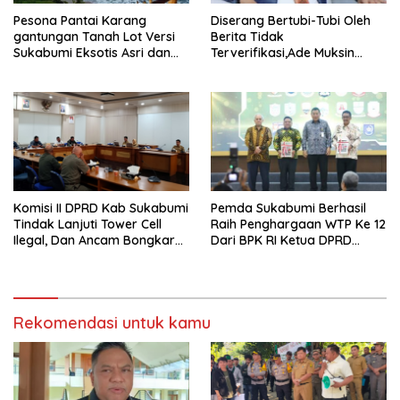
Pesona Pantai Karang
Diserang Bertubi-Tubi Oleh
gantungan Tanah Lot Versi
Berita Tidak
Sukabumi Eksotis Asri dan
Terverifikasi,Ade Muksin
Megah
Tegaskan Panitia HPN Bekasi
Raya 2026 Tidak Pegang
Uang APBD
Komisi II DPRD Kab Sukabumi
Pemda Sukabumi Berhasil
Tindak Lanjuti Tower Cell
Raih Penghargaan WTP Ke 12
Ilegal, Dan Ancam Bongkar
Dari BPK RI Ketua DPRD
Tower Cell Jika Tak Patuh
Bersama Bupati Terima LHP
BPK
Rekomendasi untuk kamu