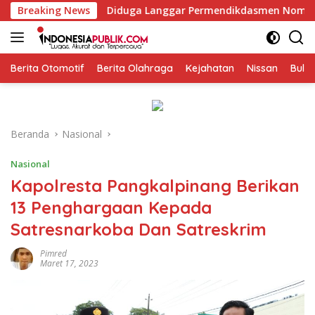
Langsung
Diduga Langgar Permendikdasmen Nomor 7 Tahun 2025, kepala
Breaking News
ke
konten
Berita Otomotif
Berita Olahraga
Kejahatan
Nissan
Bulut
Beranda
Nasional
Nasional
Kapolresta Pangkalpinang Berikan
13 Penghargaan Kepada
Satresnarkoba Dan Satreskrim
Pimred
Maret 17, 2023