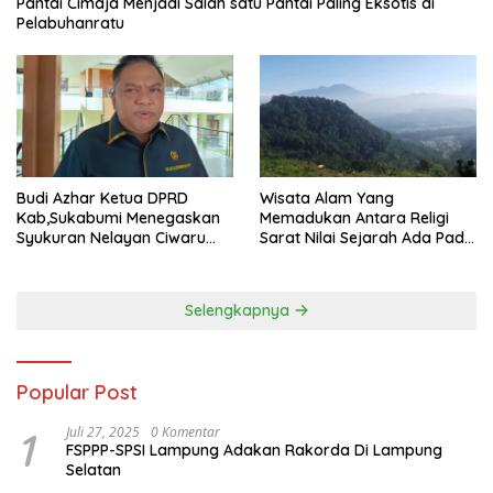
Pantai Cimaja Menjadi Salah satu Pantai Paling Eksotis di
Pelabuhanratu
Wisata Alam Yang
Budi Azhar Ketua DPRD
Memadukan Antara Religi
Kab,Sukabumi Menegaskan
Sarat Nilai Sejarah Ada Pada
Syukuran Nelayan Ciwaru
Gunung Gombong Geger
Harus Naik Kelas Demi
Bitung Kab, Sukabumi
Mendorong Pertumbuhan
Ekonomi Kreatif Akar
Selengkapnya
Rumput
Popular Post
1
Juli 27, 2025
0 Komentar
FSPPP-SPSI Lampung Adakan Rakorda Di Lampung
Selatan