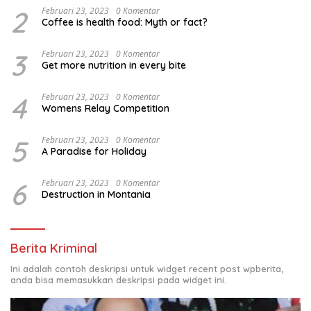
2
Februari 23, 2023
0 Komentar
Coffee is health food: Myth or fact?
3
Februari 23, 2023
0 Komentar
Get more nutrition in every bite
4
Februari 23, 2023
0 Komentar
Womens Relay Competition
5
Februari 23, 2023
0 Komentar
A Paradise for Holiday
6
Februari 23, 2023
0 Komentar
Destruction in Montania
Berita Kriminal
Ini adalah contoh deskripsi untuk widget recent post wpberita,
anda bisa memasukkan deskripsi pada widget ini.