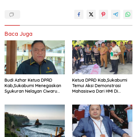
Baca Juga
Budi Azhar Ketua DPRD
Ketua DPRD Kab,Sukabumi
Kab,Sukabumi Menegaskan
Temui Aksi Demonstrasi
Syukuran Nelayan Ciwaru
Mahasiswa Dari HMI Di
Harus Naik Kelas Demi
Gedung DPRD, Ini Dia
Mendorong Pertumbuhan
Tuntutannya
Ekonomi Kreatif Akar
Rumput